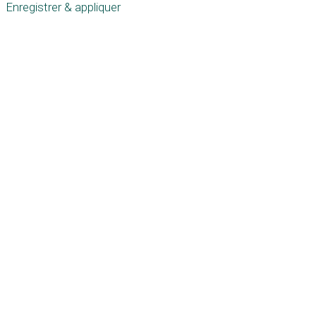
Enregistrer & appliquer
Défiler
vers
le
haut