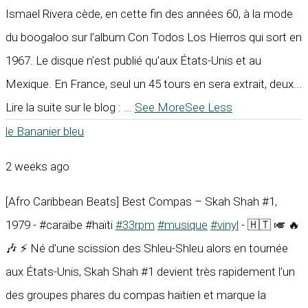
Ismael Rivera cède, en cette fin des années 60, à la mode
du boogaloo sur l’album Con Todos Los Hierros qui sort en
1967. Le disque n’est publié qu’aux États-Unis et au
Mexique. En France, seul un 45 tours en sera extrait, deux...
Lire la suite sur le blog :
...
See More
See Less
le Bananier bleu
2 weeks ago
[Afro Caribbean Beats] Best Compas – Skah Shah #1,
1979 - #caraïbe #haïti
#33rpm
#musique
#vinyl
- 🇭🇹 🎺 🔥
🎶 ⚡ Né d’une scission des Shleu-Shleu alors en tournée
aux États-Unis, Skah Shah #1 devient très rapidement l’un
des groupes phares du compas haïtien et marque la