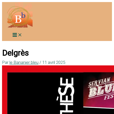
Aller
au
contenu
Delgrès
Par
le Bananier bleu
/
11 avril 2025