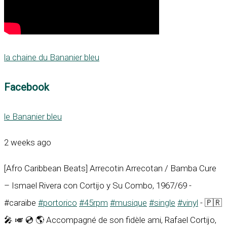
la chaine du Bananier bleu
Facebook
le Bananier bleu
2 weeks ago
[Afro Caribbean Beats] Arrecotin Arrecotan / Bamba Cure
– Ismael Rivera con Cortijo y Su Combo, 1967/69 -
#caraïbe
#portorico
#45rpm
#musique
#single
#vinyl
- 🇵🇷
🎤 🎺 💿 🌎 Accompagné de son fidèle ami, Rafael Cortijo,