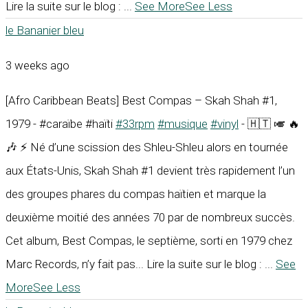
Lire la suite sur le blog :
...
See More
See Less
le Bananier bleu
3 weeks ago
[Afro Caribbean Beats] Best Compas – Skah Shah #1,
1979 - #caraïbe #haïti
#33rpm
#musique
#vinyl
- 🇭🇹 🎺 🔥
🎶 ⚡ Né d’une scission des Shleu-Shleu alors en tournée
aux États-Unis, Skah Shah #1 devient très rapidement l’un
des groupes phares du compas haïtien et marque la
deuxième moitié des années 70 par de nombreux succès.
Cet album, Best Compas, le septième, sorti en 1979 chez
Marc Records, n’y fait pas... Lire la suite sur le blog :
...
See
More
See Less