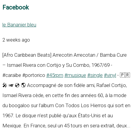
Facebook
le Bananier bleu
2 weeks ago
[Afro Caribbean Beats] Arrecotin Arrecotan / Bamba Cure
– Ismael Rivera con Cortijo y Su Combo, 1967/69 -
#caraïbe #portorico
#45rpm
#musique
#single
#vinyl
- 🇵🇷
🎤 🎺 💿 🌎 Accompagné de son fidèle ami, Rafael Cortijo,
Ismael Rivera cède, en cette fin des années 60, à la mode
du boogaloo sur l’album Con Todos Los Hierros qui sort en
1967. Le disque n’est publié qu’aux États-Unis et au
Mexique. En France, seul un 45 tours en sera extrait, deux...