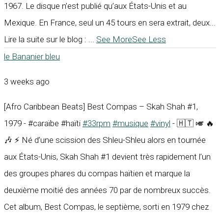
1967. Le disque n’est publié qu’aux États-Unis et au
Mexique. En France, seul un 45 tours en sera extrait, deux...
Lire la suite sur le blog :
...
See More
See Less
le Bananier bleu
3 weeks ago
[Afro Caribbean Beats] Best Compas – Skah Shah #1,
1979 - #caraïbe #haïti
#33rpm
#musique
#vinyl
- 🇭🇹 🎺 🔥
🎶 ⚡ Né d’une scission des Shleu-Shleu alors en tournée
aux États-Unis, Skah Shah #1 devient très rapidement l’un
des groupes phares du compas haïtien et marque la
deuxième moitié des années 70 par de nombreux succès.
Cet album, Best Compas, le septième, sorti en 1979 chez