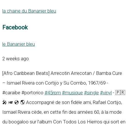
la chaine du Bananier bleu
Facebook
le Bananier bleu
2 weeks ago
[Afro Caribbean Beats] Arrecotin Arrecotan / Bamba Cure
– Ismael Rivera con Cortijo y Su Combo, 1967/69 -
#caraïbe #portorico
#45rpm
#musique
#single
#vinyl
- 🇵🇷
🎤 🎺 💿 🌎 Accompagné de son fidèle ami, Rafael Cortijo,
Ismael Rivera cède, en cette fin des années 60, à la mode
du boogaloo sur l’album Con Todos Los Hierros qui sort en