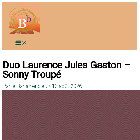
Aller
au
contenu
Duo Laurence Jules Gaston –
Sonny Troupé
Par
le Bananier bleu
/
13 août 2026