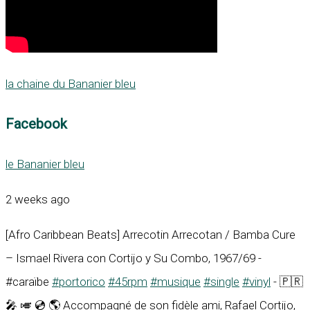
la chaine du Bananier bleu
Facebook
le Bananier bleu
2 weeks ago
[Afro Caribbean Beats] Arrecotin Arrecotan / Bamba Cure
– Ismael Rivera con Cortijo y Su Combo, 1967/69 -
#caraïbe
#portorico
#45rpm
#musique
#single
#vinyl
- 🇵🇷
🎤 🎺 💿 🌎 Accompagné de son fidèle ami, Rafael Cortijo,