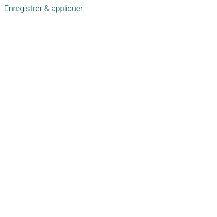
Enregistrer & appliquer
Défiler
vers
le
haut