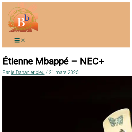
Aller
au
contenu
Étienne Mbappé – NEC+
Par
le Bananier bleu
/
21 mars 2026