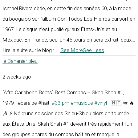
Ismael Rivera cède, en cette fin des années 60, à la mode
du boogaloo sur l’album Con Todos Los Hierros qui sort en
1967. Le disque n’est publié qu’aux États-Unis et au
Mexique. En France, seul un 45 tours en sera extrait, deux...
Lire la suite sur le blog :
...
See More
See Less
le Bananier bleu
2 weeks ago
[Afro Caribbean Beats] Best Compas – Skah Shah #1,
1979 - #caraïbe #haïti
#33rpm
#musique
#vinyl
- 🇭🇹 🎺 🔥
🎶 ⚡ Né d’une scission des Shleu-Shleu alors en tournée
aux États-Unis, Skah Shah #1 devient très rapidement l’un
des groupes phares du compas haïtien et marque la