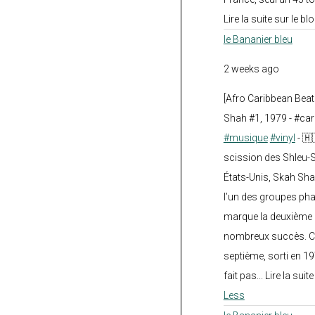
Lire la suite sur le blo
le Bananier bleu
2 weeks ago
[Afro Caribbean Bea
Shah #1, 1979 - #car
#musique
#vinyl
- 🇭
scission des Shleu-S
États-Unis, Skah Sha
l’un des groupes pha
marque la deuxième 
nombreux succès. Ce
septième, sorti en 1
fait pas... Lire la suit
Less