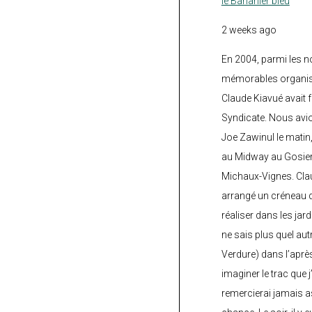
le Bananier bleu
2 weeks ago
En 2004, parmi les 
mémorables organisé
Claude Kiavué avait f
Syndicate. Nous avi
Joe Zawinul le matin
au Midway au Gosier 
Michaux-Vignes. Clau
arrangé un créneau d’
réaliser dans les jard
ne sais plus quel autr
Verdure) dans l’après
imaginer le trac que j
remercierai jamais a