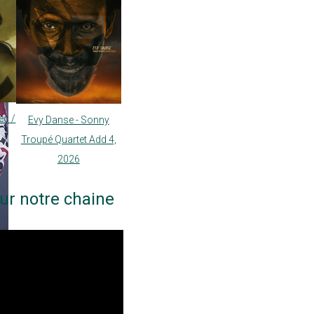
ec /
Evy Danse - Sonny
Troupé Quartet Add 4,
2026
ur notre chaine