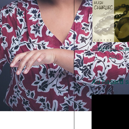
Cadène (Hugh Charl
2006)
Au hasard s