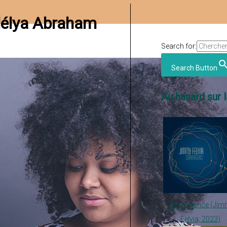
Clélya Abraham
Search for:
Search Button
Au hasard sur l
Convergence (Jim
Felvia, 2023)