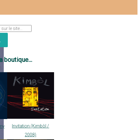
a boutique...
Invitation (Kimbòl /
my
2008)