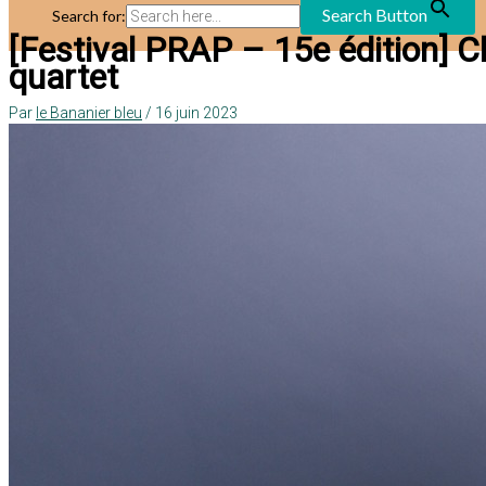
Search Button
Search for:
[Festival PRAP – 15e édition] 
quartet
Par
le Bananier bleu
/
16 juin 2023