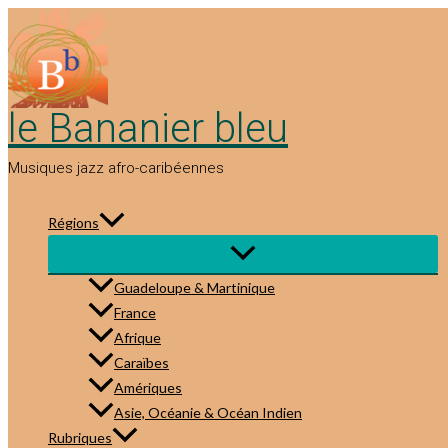
Aller
au
contenu
le Bananier bleu
Musiques jazz afro-caribéennes
Régions
Guadeloupe & Martinique
France
Afrique
Caraïbes
Amériques
Asie, Océanie & Océan Indien
Rubriques