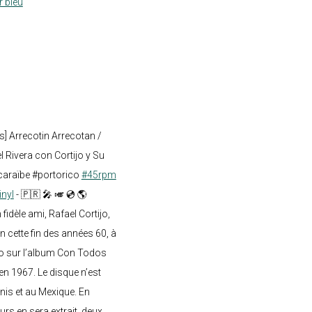
r bleu
s] Arrecotin Arrecotan /
 Rivera con Cortijo y Su
caraïbe #portorico
#45rpm
inyl
- 🇵🇷 🎤 🎺 💿 🌎
dèle ami, Rafael Cortijo,
n cette fin des années 60, à
o sur l’album Con Todos
en 1967. Le disque n’est
nis et au Mexique. En
rs en sera extrait, deux...