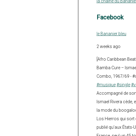
la chaine du Bananie
Facebook
le Bananier bleu
2 weeks ago
[Afro Caribbean Beat
Bamba Cure – Ismael
Combo, 1967/69 - #
#musique
#single
#v
Accompagné de son fi
Ismael Rivera cède, e
la mode du boogalo
Los Hierros qui sort 
publié qu’aux États-U
France, seul un 45 tou