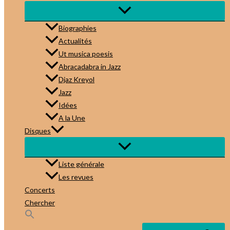
Biographies
Actualités
Ut musica poesis
Abracadabra in Jazz
Djaz Kreyol
Jazz
Idées
A la Une
Disques
Liste générale
Les revues
Concerts
Chercher