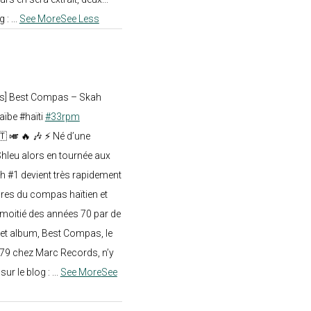
g :
...
See More
See Less
ts] Best Compas – Skah
aïbe #haïti
#33rpm
🇹 🎺 🔥 🎶 ⚡ Né d’une
hleu alors en tournée aux
h #1 devient très rapidement
res du compas haïtien et
moitié des années 70 par de
t album, Best Compas, le
979 chez Marc Records, n’y
e sur le blog :
...
See More
See