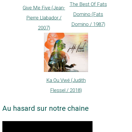
The Best Of Fats
Give Me Five (Jean-
Domino (Fats
Pierre Llabador /
Domino / 1987)
2007)
Ka Ou Vwé (Judith
Flessel / 2018)
Au hasard sur notre chaine