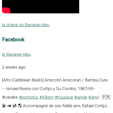
la chaine du Bananier bleu
Facebook
le Bananier bleu
2 weeks ago
[Afro Caribbean Beats] Arrecotin Arrecotan / Bamba Cure
– Ismael Rivera con Cortijo y Su Combo, 1967/69 -
#caraïbe
#portorico
#45rpm
#musique
#single
#vinyl
- 🇵🇷
🎤 🎺 💿 🌎 Accompagné de son fidèle ami, Rafael Cortijo,