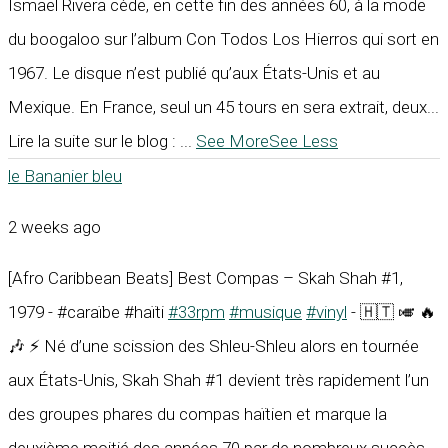
Ismael Rivera cède, en cette fin des années 60, à la mode
du boogaloo sur l’album Con Todos Los Hierros qui sort en
1967. Le disque n’est publié qu’aux États-Unis et au
Mexique. En France, seul un 45 tours en sera extrait, deux...
Lire la suite sur le blog :
...
See More
See Less
le Bananier bleu
2 weeks ago
[Afro Caribbean Beats] Best Compas – Skah Shah #1,
1979 - #caraïbe #haïti
#33rpm
#musique
#vinyl
- 🇭🇹 🎺 🔥
🎶 ⚡ Né d’une scission des Shleu-Shleu alors en tournée
aux États-Unis, Skah Shah #1 devient très rapidement l’un
des groupes phares du compas haïtien et marque la
deuxième moitié des années 70 par de nombreux succès.