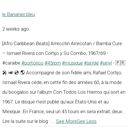
le Bananier bleu
2 weeks ago
[Afro Caribbean Beats] Arrecotin Arrecotan / Bamba Cure
– Ismael Rivera con Cortijo y Su Combo, 1967/69 -
#caraïbe
#portorico
#45rpm
#musique
#single
#vinyl
- 🇵🇷
🎤 🎺 💿 🌎 Accompagné de son fidèle ami, Rafael Cortijo,
Ismael Rivera cède, en cette fin des années 60, à la mode
du boogaloo sur l’album Con Todos Los Hierros qui sort en
1967. Le disque n’est publié qu’aux États-Unis et au
Mexique. En France, seul un 45 tours en sera extrait, deux...
Lire la suite sur le blog :
...
See More
See Less