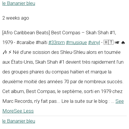
le Bananier bleu
2 weeks ago
[Afro Caribbean Beats] Best Compas – Skah Shah #1,
1979 - #caraïbe #haïti
#33rpm
#musique
#vinyl
- 🇭🇹 🎺 🔥
🎶 ⚡ Né d’une scission des Shleu-Shleu alors en tournée
aux États-Unis, Skah Shah #1 devient très rapidement l’un
des groupes phares du compas haïtien et marque la
deuxième moitié des années 70 par de nombreux succès.
Cet album, Best Compas, le septième, sorti en 1979 chez
Marc Records, n’y fait pas... Lire la suite sur le blog :
...
See
More
See Less
le Bananier bleu