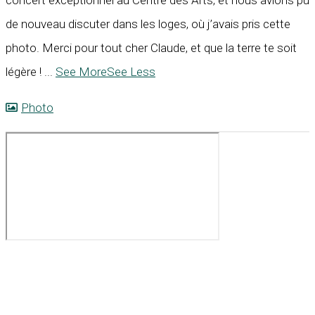
concert exceptionnel au Centre des Arts, et nous avions pu
de nouveau discuter dans les loges, où j’avais pris cette
photo. Merci pour tout cher Claude, et que la terre te soit
légère !
...
See More
See Less
Photo