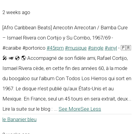
2 weeks ago
[Afro Caribbean Beats] Arrecotin Arrecotan / Bamba Cure
– Ismael Rivera con Cortijo y Su Combo, 1967/69 -
#caraïbe #portorico
#45rpm
#musique
#single
#vinyl
- 🇵🇷
🎤 🎺 💿 🌎 Accompagné de son fidèle ami, Rafael Cortijo,
Ismael Rivera cède, en cette fin des années 60, à la mode
du boogaloo sur l’album Con Todos Los Hierros qui sort en
1967. Le disque n’est publié qu’aux États-Unis et au
Mexique. En France, seul un 45 tours en sera extrait, deux...
Lire la suite sur le blog :
...
See More
See Less
le Bananier bleu