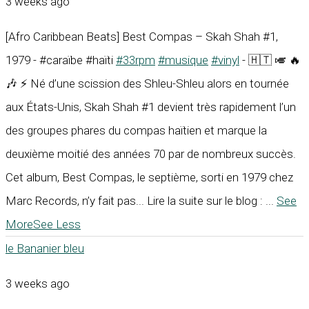
3 weeks ago
[Afro Caribbean Beats] Best Compas – Skah Shah #1,
1979 - #caraïbe #haïti
#33rpm
#musique
#vinyl
- 🇭🇹 🎺 🔥
🎶 ⚡ Né d’une scission des Shleu-Shleu alors en tournée
aux États-Unis, Skah Shah #1 devient très rapidement l’un
des groupes phares du compas haïtien et marque la
deuxième moitié des années 70 par de nombreux succès.
Cet album, Best Compas, le septième, sorti en 1979 chez
Marc Records, n’y fait pas... Lire la suite sur le blog :
...
See
More
See Less
le Bananier bleu
3 weeks ago