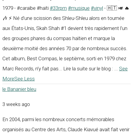
1979 - #caraïbe #haïti
#33rpm
#musique
#vinyl
- 🇭🇹 🎺 🔥
🎶 ⚡ Né d’une scission des Shleu-Shleu alors en tournée
aux États-Unis, Skah Shah #1 devient très rapidement l’un
des groupes phares du compas haïtien et marque la
deuxième moitié des années 70 par de nombreux succès.
Cet album, Best Compas, le septième, sorti en 1979 chez
Marc Records, n’y fait pas... Lire la suite sur le blog :
...
See
More
See Less
le Bananier bleu
3 weeks ago
En 2004, parmi les nombreux concerts mémorables
organisés au Centre des Arts, Claude Kiavué avait fait venir