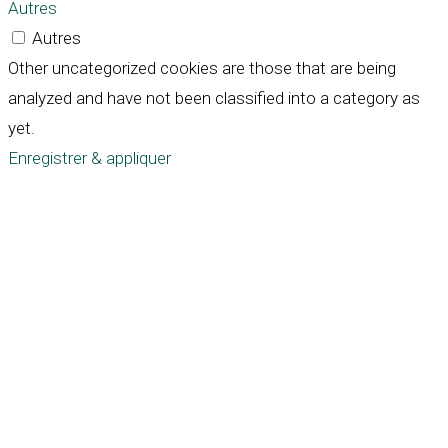
Autres
Autres
Other uncategorized cookies are those that are being
analyzed and have not been classified into a category as
yet.
Enregistrer & appliquer
Défiler
vers
le
haut