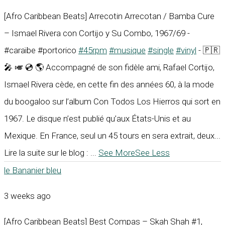
[Afro Caribbean Beats] Arrecotin Arrecotan / Bamba Cure
– Ismael Rivera con Cortijo y Su Combo, 1967/69 -
#caraïbe #portorico
#45rpm
#musique
#single
#vinyl
- 🇵🇷
🎤 🎺 💿 🌎 Accompagné de son fidèle ami, Rafael Cortijo,
Ismael Rivera cède, en cette fin des années 60, à la mode
du boogaloo sur l’album Con Todos Los Hierros qui sort en
1967. Le disque n’est publié qu’aux États-Unis et au
Mexique. En France, seul un 45 tours en sera extrait, deux...
Lire la suite sur le blog :
...
See More
See Less
le Bananier bleu
3 weeks ago
[Afro Caribbean Beats] Best Compas – Skah Shah #1,