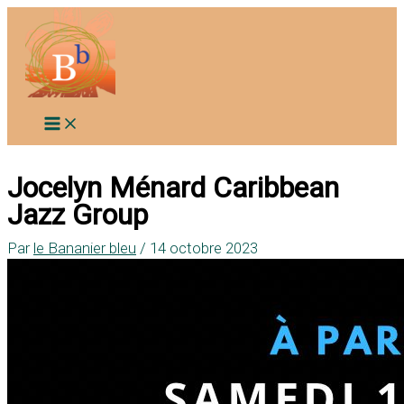
Aller
au
contenu
Jocelyn Ménard Caribbean
Jazz Group
Par
le Bananier bleu
/
14 octobre 2023