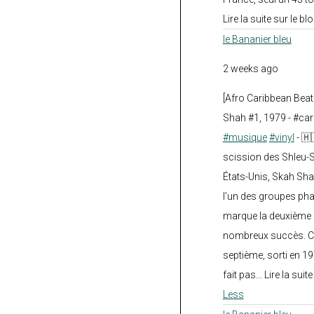
Lire la suite sur le blo
le Bananier bleu
2 weeks ago
[Afro Caribbean Bea
Shah #1, 1979 - #car
#musique
#vinyl
- 🇭
scission des Shleu-S
États-Unis, Skah Sha
l’un des groupes pha
marque la deuxième 
nombreux succès. Ce
septième, sorti en 1
fait pas... Lire la suit
Less