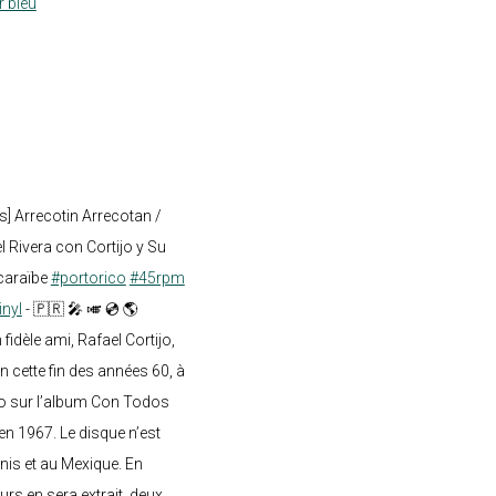
r bleu
s] Arrecotin Arrecotan /
 Rivera con Cortijo y Su
caraïbe
#portorico
#45rpm
inyl
- 🇵🇷 🎤 🎺 💿 🌎
dèle ami, Rafael Cortijo,
n cette fin des années 60, à
o sur l’album Con Todos
en 1967. Le disque n’est
nis et au Mexique. En
rs en sera extrait, deux...