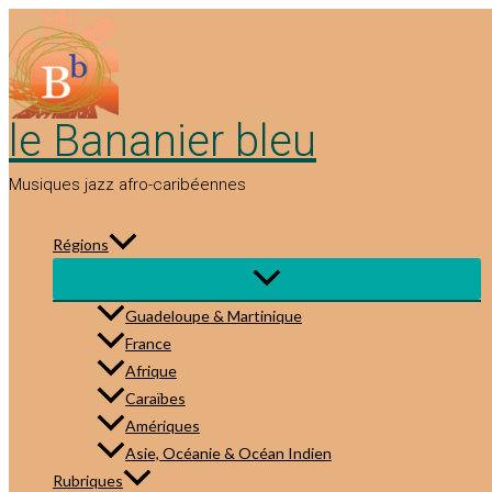
Aller
au
contenu
le Bananier bleu
Musiques jazz afro-caribéennes
Régions
Guadeloupe & Martinique
France
Afrique
Caraïbes
Amériques
Asie, Océanie & Océan Indien
Rubriques