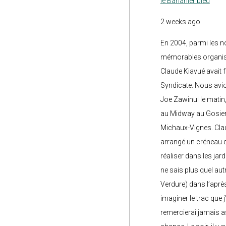
le Bananier bleu
2 weeks ago
En 2004, parmi les 
mémorables organisé
Claude Kiavué avait f
Syndicate. Nous avi
Joe Zawinul le matin
au Midway au Gosier 
Michaux-Vignes. Clau
arrangé un créneau d’
réaliser dans les jard
ne sais plus quel autr
Verdure) dans l’après
imaginer le trac que j
remercierai jamais a