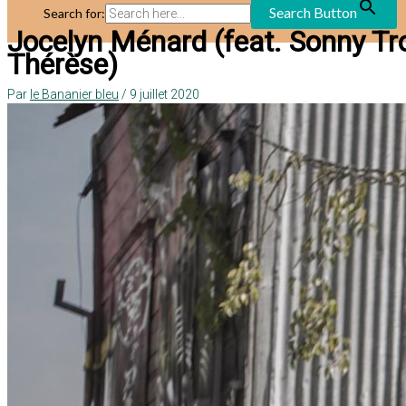
Search Button
Search for:
Jocelyn Ménard (feat. Sonny Tr
Thérèse)
Par
le Bananier bleu
/
9 juillet 2020