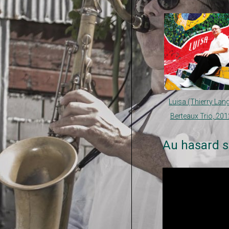
Luisa (Thierry Lan
Berteaux Trio, 201
Au hasard s