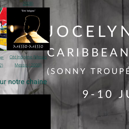
2008)
Cité Indigène (Messo
ge-
Messo / 2000)
2)
ur notre chaine