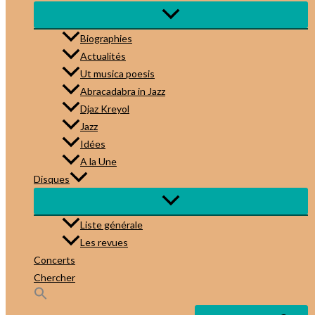
Biographies
Actualités
Ut musica poesis
Abracadabra in Jazz
Djaz Kreyol
Jazz
Idées
A la Une
Disques
Liste générale
Les revues
Concerts
Chercher