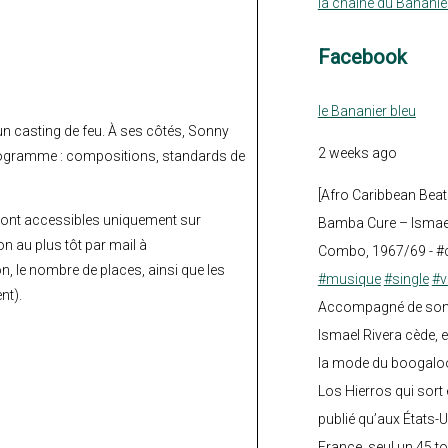
la chaine du Bananie
Facebook
le Bananier bleu
n casting de feu. À ses côtés, Sonny
2 weeks ago
programme : compositions, standards de
[Afro Caribbean Beat
 sont accessibles uniquement sur
Bamba Cure – Ismael
n au plus tôt par mail à
Combo, 1967/69 - #
 le nombre de places, ainsi que les
#musique
#single
#v
nt).
Accompagné de son fi
Ismael Rivera cède, e
la mode du boogalo
Los Hierros qui sort 
publié qu’aux États-U
France, seul un 45 tou