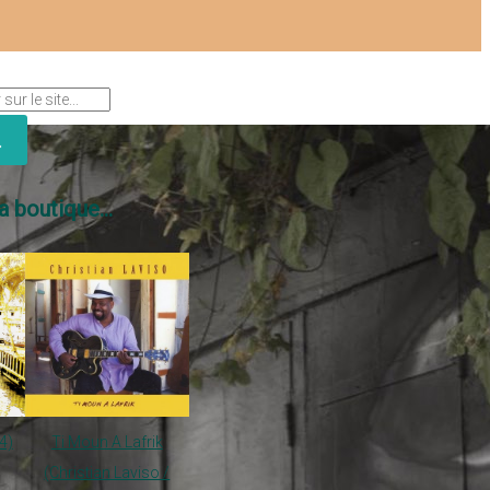
a boutique...
4)
Ti Moun A Lafrik
(Christian Laviso /