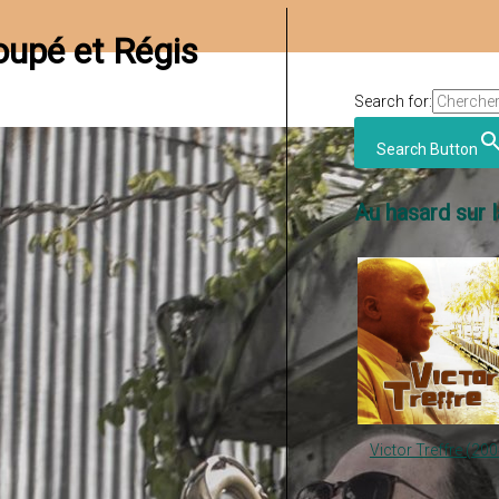
oupé et Régis
Search for:
Search Button
Au hasard sur l
Victor Treffre (200