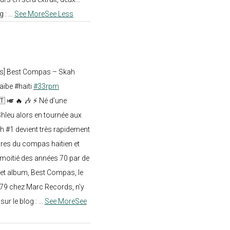
g :
...
See More
See Less
ts] Best Compas – Skah
aïbe #haïti
#33rpm
🇹 🎺 🔥 🎶 ⚡ Né d’une
hleu alors en tournée aux
h #1 devient très rapidement
res du compas haïtien et
moitié des années 70 par de
t album, Best Compas, le
979 chez Marc Records, n’y
e sur le blog :
...
See More
See