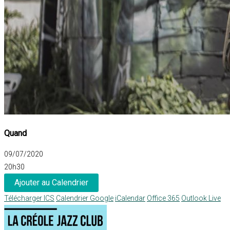
Quand
09/07/2020
20h30
Ajouter au Calendrier
Télécharger ICS
Calendrier Google
iCalendar
Office 365
Outlook Live