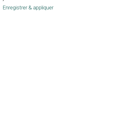
Enregistrer & appliquer
Défiler
vers
le
haut