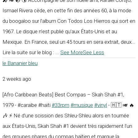
🎤 🎺 💿 🌎 Accompagné de son fidèle ami, Rafael Cortijo,
Ismael Rivera cède, en cette fin des années 60, à la mode
du boogaloo sur l’album Con Todos Los Hierros qui sort en
1967. Le disque n’est publié qu’aux États-Unis et au
Mexique. En France, seul un 45 tours en sera extrait, deux...
Lire la suite sur le blog :
...
See More
See Less
le Bananier bleu
2 weeks ago
[Afro Caribbean Beats] Best Compas – Skah Shah #1,
1979 - #caraïbe #haïti
#33rpm
#musique
#vinyl
- 🇭🇹 🎺 🔥
🎶 ⚡ Né d’une scission des Shleu-Shleu alors en tournée
aux États-Unis, Skah Shah #1 devient très rapidement l’un
des groupes phares du compas haïtien et marque la