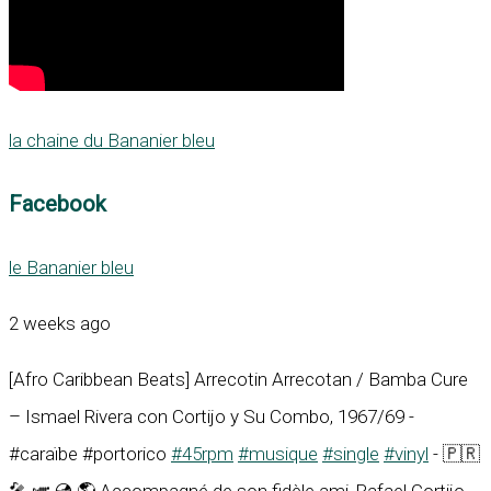
la chaine du Bananier bleu
Facebook
le Bananier bleu
2 weeks ago
[Afro Caribbean Beats] Arrecotin Arrecotan / Bamba Cure
– Ismael Rivera con Cortijo y Su Combo, 1967/69 -
#caraïbe #portorico
#45rpm
#musique
#single
#vinyl
- 🇵🇷