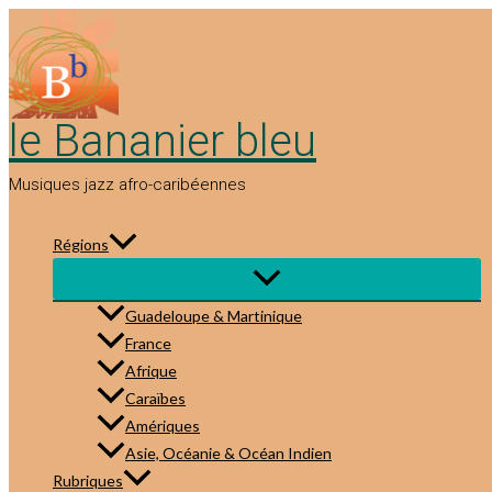
Aller
au
contenu
le Bananier bleu
Musiques jazz afro-caribéennes
Régions
Guadeloupe & Martinique
France
Afrique
Caraïbes
Amériques
Asie, Océanie & Océan Indien
Rubriques