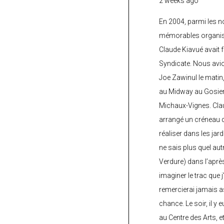
2 weeks ago
En 2004, parmi les 
mémorables organisé
Claude Kiavué avait f
Syndicate. Nous avi
Joe Zawinul le matin
au Midway au Gosier 
Michaux-Vignes. Clau
arrangé un créneau d’
réaliser dans les jard
ne sais plus quel autr
Verdure) dans l’après
imaginer le trac que j
remercierai jamais a
chance. Le soir, il y
au Centre des Arts, 