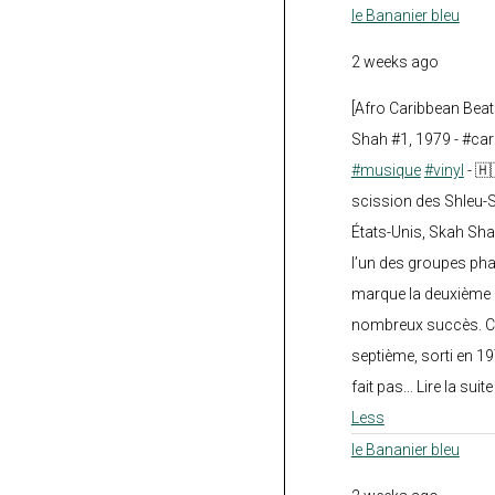
le Bananier bleu
2 weeks ago
[Afro Caribbean Bea
Shah #1, 1979 - #car
#musique
#vinyl
- 🇭
scission des Shleu-S
États-Unis, Skah Sha
l’un des groupes pha
marque la deuxième 
nombreux succès. Ce
septième, sorti en 1
fait pas... Lire la suit
Less
le Bananier bleu