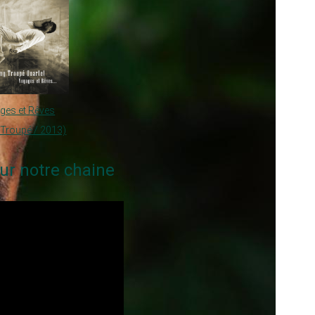
ges et Rêves
Troupé / 2013)
ur notre chaine