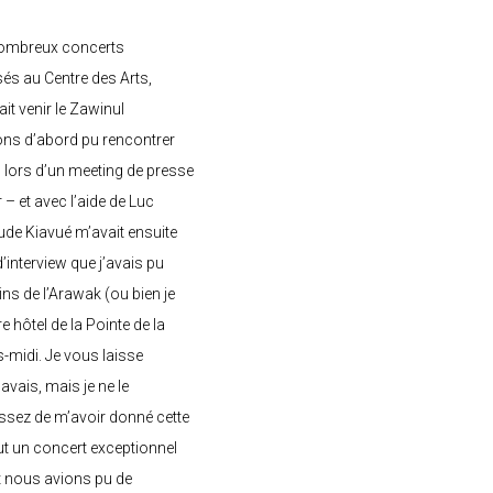
nombreux concerts
s au Centre des Arts,
ait venir le Zawinul
ons d’abord pu rencontrer
, lors d’un meeting de presse
– et avec l’aide de Luc
de Kiavué m’avait ensuite
interview que j’avais pu
ins de l’Arawak (ou bien je
e hôtel de la Pointe de la
-midi. Je vous laisse
’avais, mais je ne le
ssez de m’avoir donné cette
 eut un concert exceptionnel
et nous avions pu de