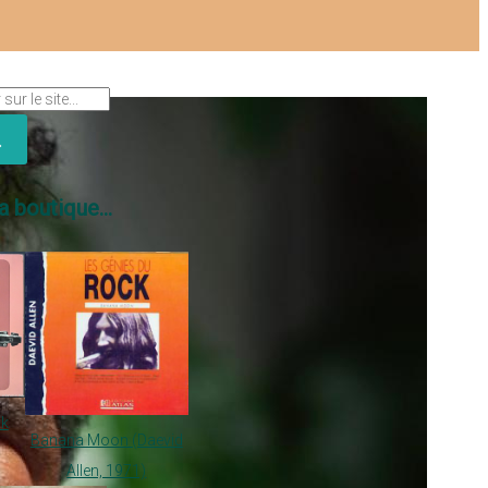
a boutique...
ik
Banana Moon (Daevid
Allen, 1971)