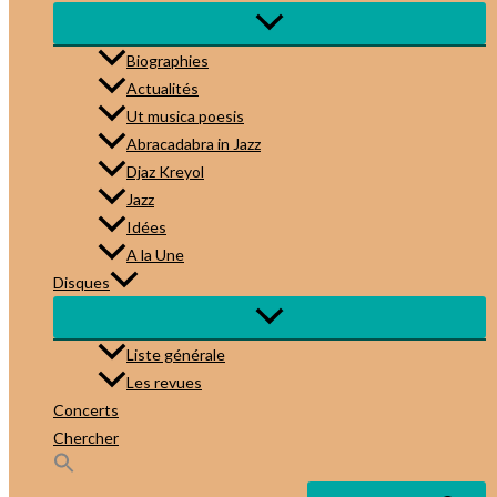
Biographies
Actualités
Ut musica poesis
Abracadabra in Jazz
Djaz Kreyol
Jazz
Idées
A la Une
Disques
Liste générale
Les revues
Concerts
Chercher