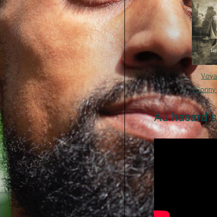
Voya
(Sonny 
Au hasard s