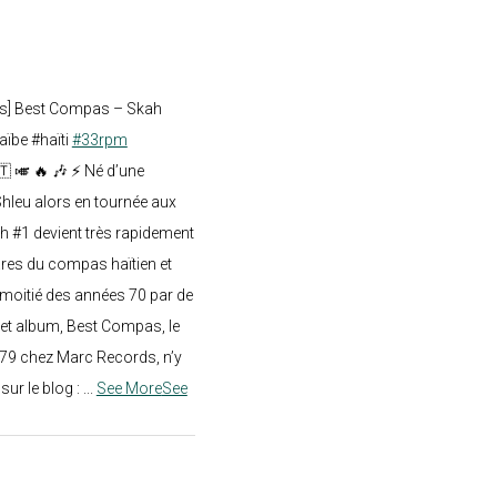
ts] Best Compas – Skah
aïbe #haïti
#33rpm
🇹 🎺 🔥 🎶 ⚡ Né d’une
hleu alors en tournée aux
h #1 devient très rapidement
res du compas haïtien et
moitié des années 70 par de
t album, Best Compas, le
979 chez Marc Records, n’y
e sur le blog :
...
See More
See