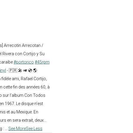
s] Arrecotin Arrecotan /
 Rivera con Cortijo y Su
caraïbe
#portorico
#45rpm
inyl
- 🇵🇷 🎤 🎺 💿 🌎
dèle ami, Rafael Cortijo,
n cette fin des années 60, à
o sur l’album Con Todos
en 1967. Le disque n’est
nis et au Mexique. En
rs en sera extrait, deux...
g :
...
See More
See Less