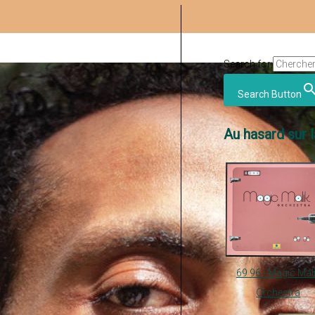
Search for:
Search Button
Au hasard sur l
69 96 - Magic Mal
Orchestra