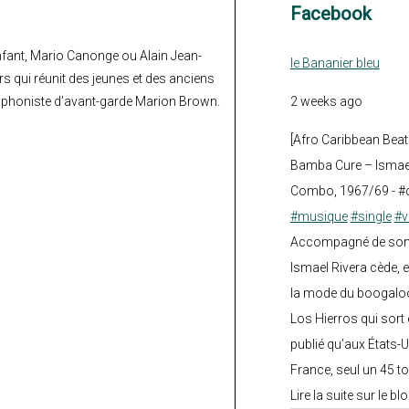
Facebook
anfant, Mario Canonge ou Alain Jean-
le Bananier bleu
ars qui réunit des jeunes et des anciens
2 weeks ago
xophoniste d’avant-garde Marion Brown.
[Afro Caribbean Beat
Bamba Cure – Ismael
Combo, 1967/69 - #
#musique
#single
#v
Accompagné de son fi
Ismael Rivera cède, e
la mode du boogalo
Los Hierros qui sort 
publié qu’aux États-U
France, seul un 45 tou
Lire la suite sur le blo