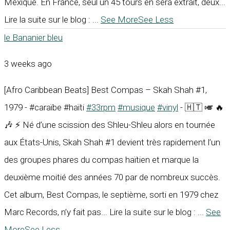
Mexique. En France, seul un 45 tours en sera extrait, deux...
Lire la suite sur le blog :
...
See More
See Less
le Bananier bleu
3 weeks ago
[Afro Caribbean Beats] Best Compas – Skah Shah #1,
1979 - #caraïbe #haïti
#33rpm
#musique
#vinyl
- 🇭🇹 🎺 🔥
🎶 ⚡ Né d’une scission des Shleu-Shleu alors en tournée
aux États-Unis, Skah Shah #1 devient très rapidement l’un
des groupes phares du compas haïtien et marque la
deuxième moitié des années 70 par de nombreux succès.
Cet album, Best Compas, le septième, sorti en 1979 chez
Marc Records, n’y fait pas... Lire la suite sur le blog :
...
See
More
See Less