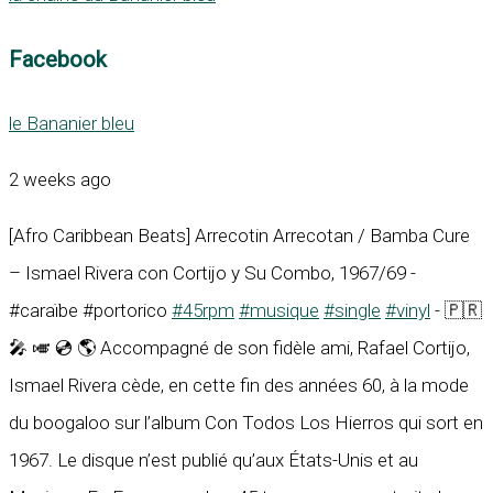
Facebook
le Bananier bleu
2 weeks ago
[Afro Caribbean Beats] Arrecotin Arrecotan / Bamba Cure
– Ismael Rivera con Cortijo y Su Combo, 1967/69 -
#caraïbe #portorico
#45rpm
#musique
#single
#vinyl
- 🇵🇷
🎤 🎺 💿 🌎 Accompagné de son fidèle ami, Rafael Cortijo,
Ismael Rivera cède, en cette fin des années 60, à la mode
du boogaloo sur l’album Con Todos Los Hierros qui sort en
1967. Le disque n’est publié qu’aux États-Unis et au