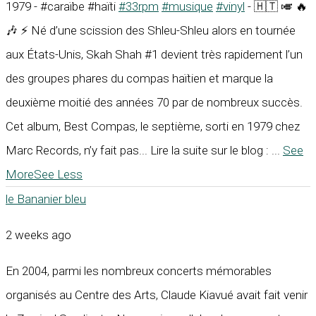
1979 - #caraïbe #haïti
#33rpm
#musique
#vinyl
- 🇭🇹 🎺 🔥
🎶 ⚡ Né d’une scission des Shleu-Shleu alors en tournée
aux États-Unis, Skah Shah #1 devient très rapidement l’un
des groupes phares du compas haïtien et marque la
deuxième moitié des années 70 par de nombreux succès.
Cet album, Best Compas, le septième, sorti en 1979 chez
Marc Records, n’y fait pas... Lire la suite sur le blog :
...
See
More
See Less
le Bananier bleu
2 weeks ago
En 2004, parmi les nombreux concerts mémorables
organisés au Centre des Arts, Claude Kiavué avait fait venir