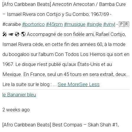
[Afro Caribbean Beats] Arrecotin Arrecotan / Bamba Cure
– Ismael Rivera con Cortijo y Su Combo, 1967/69 -
#caraïbe
#portorico
#45rpm
#musique
#single
#vinyl
- 🇵🇷
🎤 🎺 💿 🌎 Accompagné de son fidèle ami, Rafael Cortijo,
Ismael Rivera cède, en cette fin des années 60, à la mode
du boogaloo sur l’album Con Todos Los Hierros qui sort en
1967. Le disque n’est publié qu’aux États-Unis et au
Mexique. En France, seul un 45 tours en sera extrait, deux...
Lire la suite sur le blog :
...
See More
See Less
le Bananier bleu
2 weeks ago
[Afro Caribbean Beats] Best Compas – Skah Shah #1,