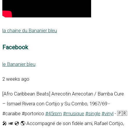
la chaine du Bananier bleu
Facebook
le Bananier bleu
2 weeks ago
[Afro Caribbean Beats] Arrecotin Arrecotan / Bamba Cure
– Ismael Rivera con Cortijo y Su Combo, 1967/69 -
#caraïbe #portorico
#45rpm
#musique
#single
#vinyl
- 🇵🇷
🎤 🎺 💿 🌎 Accompagné de son fidèle ami, Rafael Cortijo,