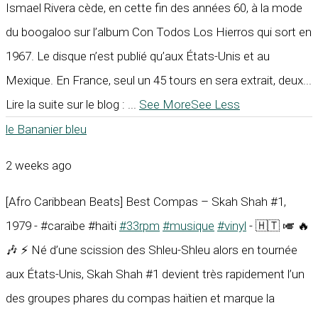
Ismael Rivera cède, en cette fin des années 60, à la mode
du boogaloo sur l’album Con Todos Los Hierros qui sort en
1967. Le disque n’est publié qu’aux États-Unis et au
Mexique. En France, seul un 45 tours en sera extrait, deux...
Lire la suite sur le blog :
...
See More
See Less
le Bananier bleu
2 weeks ago
[Afro Caribbean Beats] Best Compas – Skah Shah #1,
1979 - #caraïbe #haïti
#33rpm
#musique
#vinyl
- 🇭🇹 🎺 🔥
🎶 ⚡ Né d’une scission des Shleu-Shleu alors en tournée
aux États-Unis, Skah Shah #1 devient très rapidement l’un
des groupes phares du compas haïtien et marque la