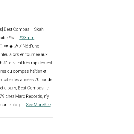
ts] Best Compas – Skah
aïbe #haïti
#33rpm
🇹 🎺 🔥 🎶 ⚡ Né d’une
hleu alors en tournée aux
h #1 devient très rapidement
res du compas haïtien et
moitié des années 70 par de
t album, Best Compas, le
979 chez Marc Records, n’y
e sur le blog :
...
See More
See