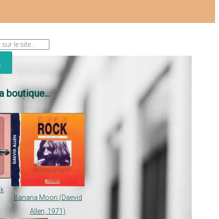
a boutique...
ik
Banana Moon (Daevid
Allen, 1971)