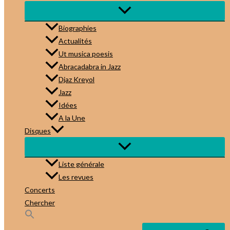
Biographies
Actualités
Ut musica poesis
Abracadabra in Jazz
Djaz Kreyol
Jazz
Idées
A la Une
Disques
Liste générale
Les revues
Concerts
Chercher