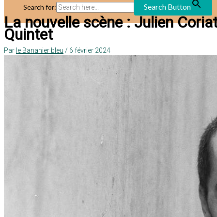
Search Button
Search for:
La nouvelle scène : Julien Cori
Quintet
Par
le Bananier bleu
/
6 février 2024