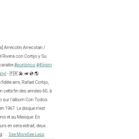
s] Arrecotin Arrecotan /
 Rivera con Cortijo y Su
caraïbe
#portorico
#45rpm
inyl
- 🇵🇷 🎤 🎺 💿 🌎
dèle ami, Rafael Cortijo,
n cette fin des années 60, à
o sur l’album Con Todos
en 1967. Le disque n’est
nis et au Mexique. En
rs en sera extrait, deux...
g :
...
See More
See Less