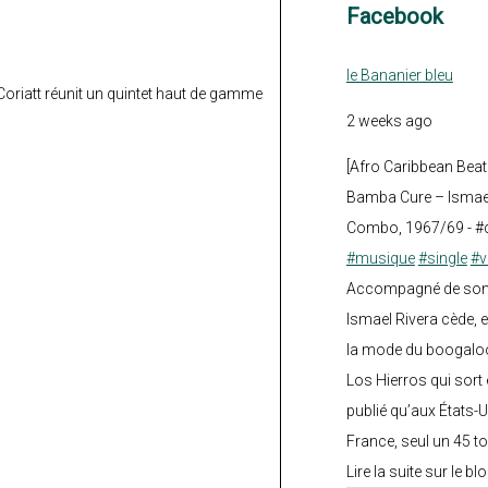
Facebook
le Bananier bleu
 Coriatt réunit un quintet haut de gamme
2 weeks ago
[Afro Caribbean Beat
Bamba Cure – Ismael
Combo, 1967/69 - #
#musique
#single
#v
Accompagné de son fi
Ismael Rivera cède, e
la mode du boogalo
Los Hierros qui sort 
publié qu’aux États-U
France, seul un 45 tou
Lire la suite sur le blo