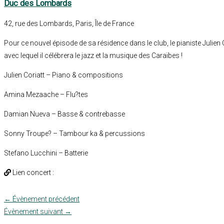
Duc des Lombards
42, rue des Lombards, Paris, Île de France
Pour ce nouvel épisode de sa résidence dans le club, le pianiste Julien
avec lequel il célébrera le jazz et la musique des Caraïbes !
Julien Coriatt – Piano & compositions
Amina Mezaache – Flu?tes
Damian Nueva – Basse & contrebasse
Sonny Troupe? – Tambour ka & percussions
Stefano Lucchini – Batterie
Lien concert :
←
Évènement précédent
Évènement suivant
→