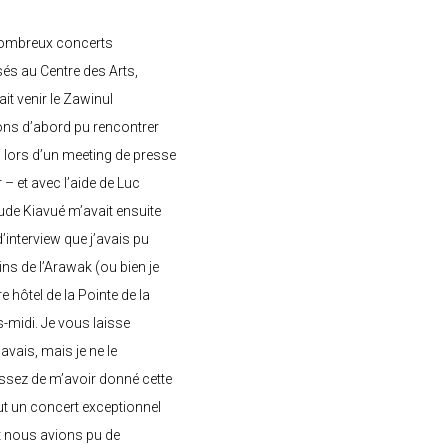
nombreux concerts
s au Centre des Arts,
ait venir le Zawinul
ons d’abord pu rencontrer
, lors d’un meeting de presse
– et avec l’aide de Luc
de Kiavué m’avait ensuite
interview que j’avais pu
ins de l’Arawak (ou bien je
e hôtel de la Pointe de la
-midi. Je vous laisse
’avais, mais je ne le
ssez de m’avoir donné cette
 eut un concert exceptionnel
et nous avions pu de