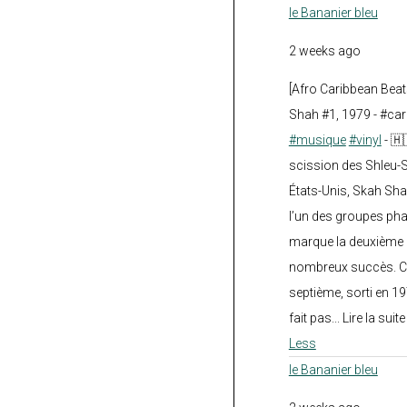
le Bananier bleu
2 weeks ago
[Afro Caribbean Bea
Shah #1, 1979 - #car
#musique
#vinyl
- 🇭
scission des Shleu-S
États-Unis, Skah Sha
l’un des groupes pha
marque la deuxième 
nombreux succès. Ce
septième, sorti en 1
fait pas... Lire la suit
Less
le Bananier bleu