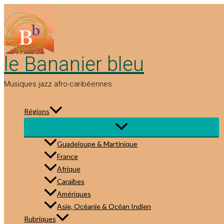
Aller
au
contenu
le Bananier bleu
Musiques jazz afro-caribéennes
Régions
Guadeloupe & Martinique
France
Afrique
Caraïbes
Amériques
Asie, Océanie & Océan Indien
Rubriques