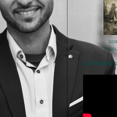
Voya
(Sonny 
Au hasard s