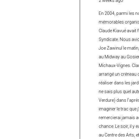
2 weeks ago
En 2004, parmi les 
mémorables organisé
Claude Kiavué avait f
Syndicate. Nous avi
Joe Zawinul le matin
au Midway au Gosier 
Michaux-Vignes. Clau
arrangé un créneau d’
réaliser dans les jard
ne sais plus quel autr
Verdure) dans l’après
imaginer le trac que j
remercierai jamais a
chance. Le soir, il y
au Centre des Arts, 