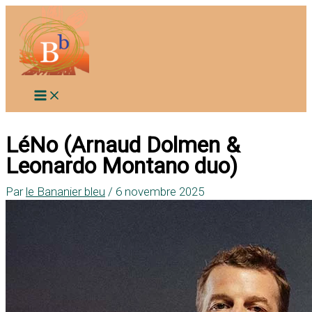
Aller
au
contenu
LéNo (Arnaud Dolmen &
Leonardo Montano duo)
Par
le Bananier bleu
/
6 novembre 2025