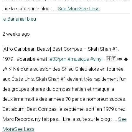
Lire la suite sur le blog :
...
See More
See Less
le Bananier bleu
2 weeks ago
[Afro Caribbean Beats] Best Compas – Skah Shah #1,
1979 - #caraïbe #haïti
#33rpm
#musique
#vinyl
- 🇭🇹 🎺 🔥
🎶 ⚡ Né d’une scission des Shleu-Shleu alors en tournée
aux États-Unis, Skah Shah #1 devient très rapidement l’un
des groupes phares du compas haïtien et marque la
deuxième moitié des années 70 par de nombreux succès.
Cet album, Best Compas, le septième, sorti en 1979 chez
Marc Records, n’y fait pas... Lire la suite sur le blog :
...
See
More
See Less