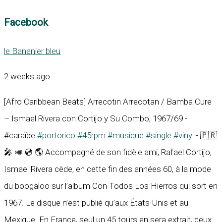
Facebook
le Bananier bleu
2 weeks ago
[Afro Caribbean Beats] Arrecotin Arrecotan / Bamba Cure
– Ismael Rivera con Cortijo y Su Combo, 1967/69 -
#caraïbe
#portorico
#45rpm
#musique
#single
#vinyl
- 🇵🇷
🎤 🎺 💿 🌎 Accompagné de son fidèle ami, Rafael Cortijo,
Ismael Rivera cède, en cette fin des années 60, à la mode
du boogaloo sur l’album Con Todos Los Hierros qui sort en
1967. Le disque n’est publié qu’aux États-Unis et au
Mexique. En France, seul un 45 tours en sera extrait, deux...