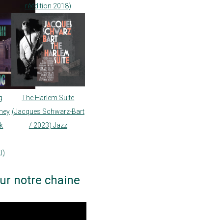
réédition 2018)
g
The Harlem Suite
ney
(Jacques Schwarz-Bart
nk
/ 2023) Jazz
0)
ur notre chaine