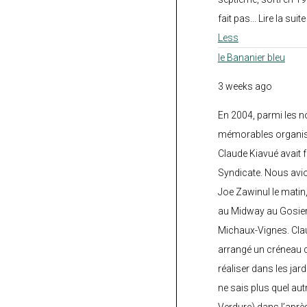
fait pas... Lire la suit
Less
le Bananier bleu
3 weeks ago
En 2004, parmi les 
mémorables organisé
Claude Kiavué avait f
Syndicate. Nous avi
Joe Zawinul le matin
au Midway au Gosier 
Michaux-Vignes. Clau
arrangé un créneau d’
réaliser dans les jard
ne sais plus quel autr