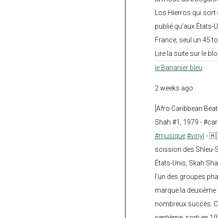
Los Hierros qui sort 
publié qu’aux États-U
France, seul un 45 tou
Lire la suite sur le blo
le Bananier bleu
2 weeks ago
[Afro Caribbean Bea
Shah #1, 1979 - #car
#musique
#vinyl
- 🇭
scission des Shleu-S
États-Unis, Skah Sha
l’un des groupes pha
marque la deuxième 
nombreux succès. Ce
septième, sorti en 1