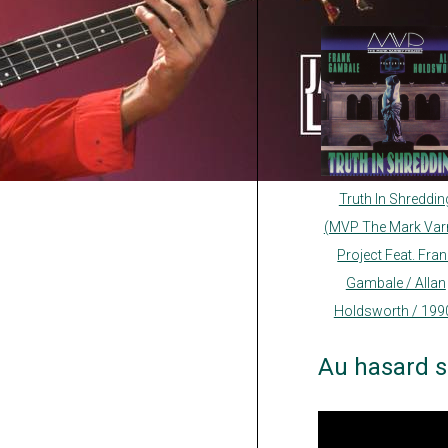
Truth In Shreddin
(MVP The Mark Var
Project Feat. Fra
Gambale / Allan
Holdsworth / 199
Au hasard s