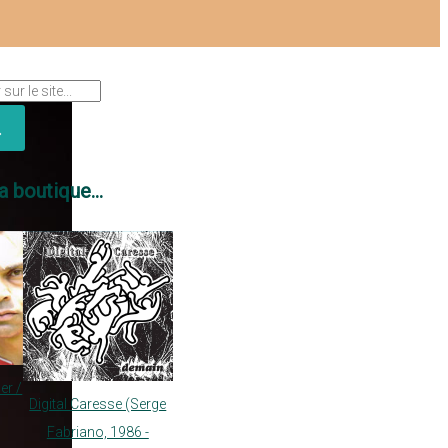
a boutique...
er /
Digital Caresse (Serge
Fabriano, 1986 -