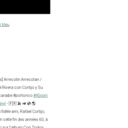
r bleu
s] Arrecotin Arrecotan /
 Rivera con Cortijo y Su
caraïbe #portorico
#45rpm
inyl
- 🇵🇷 🎤 🎺 💿 🌎
dèle ami, Rafael Cortijo,
n cette fin des années 60, à
o sur l’album Con Todos