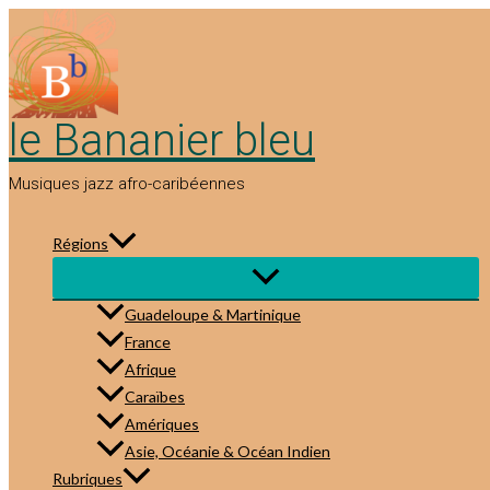
Aller
au
contenu
le Bananier bleu
Musiques jazz afro-caribéennes
Régions
Guadeloupe & Martinique
France
Afrique
Caraïbes
Amériques
Asie, Océanie & Océan Indien
Rubriques