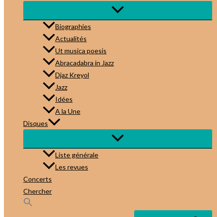
Biographies
Actualités
Ut musica poesis
Abracadabra in Jazz
Djaz Kreyol
Jazz
Idées
A la Une
Disques
Liste générale
Les revues
Concerts
Chercher