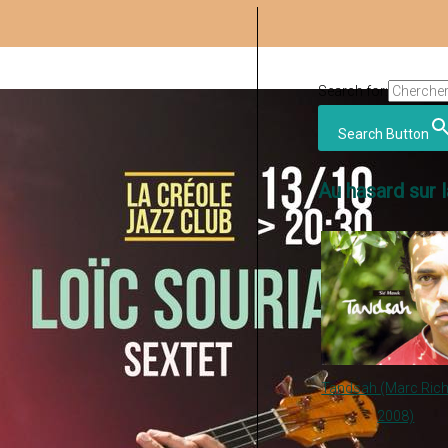
Search for:
Search Button
Au hasard sur l
Tandsah (Marc Rich
2008)