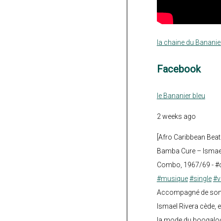
la chaine du Bananie
Facebook
le Bananier bleu
2 weeks ago
[Afro Caribbean Beat
Bamba Cure – Ismael
Combo, 1967/69 - #
#musique
#single
#v
Accompagné de son fi
Ismael Rivera cède, e
la mode du boogalo