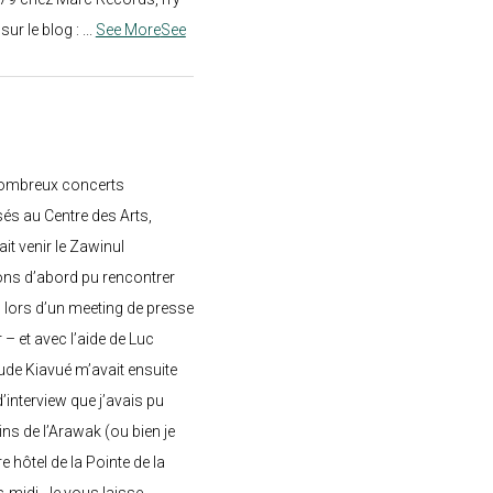
e sur le blog :
...
See More
See
nombreux concerts
s au Centre des Arts,
ait venir le Zawinul
ons d’abord pu rencontrer
, lors d’un meeting de presse
– et avec l’aide de Luc
de Kiavué m’avait ensuite
interview que j’avais pu
ins de l’Arawak (ou bien je
e hôtel de la Pointe de la