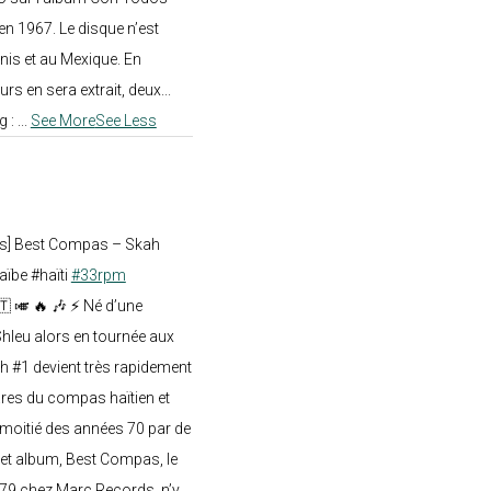
en 1967. Le disque n’est
nis et au Mexique. En
rs en sera extrait, deux...
g :
...
See More
See Less
ts] Best Compas – Skah
aïbe #haïti
#33rpm
🇹 🎺 🔥 🎶 ⚡ Né d’une
hleu alors en tournée aux
h #1 devient très rapidement
res du compas haïtien et
moitié des années 70 par de
t album, Best Compas, le
979 chez Marc Records, n’y