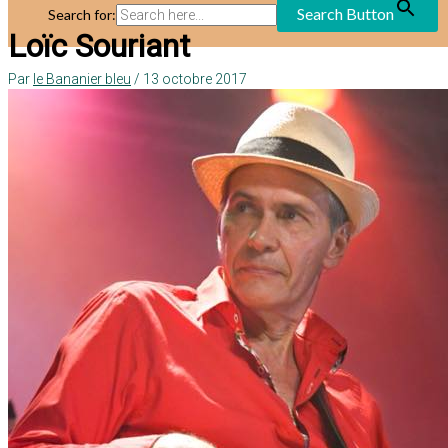
Search Button
Search for:
Loïc Souriant
Par
le Bananier bleu
/
13 octobre 2017