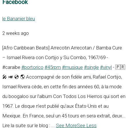
Facebook
le Bananier bleu
2 weeks ago
[Afro Caribbean Beats] Arrecotin Arrecotan / Bamba Cure
– Ismael Rivera con Cortijo y Su Combo, 1967/69 -
#caraïbe
#portorico
#45rpm
#musique
#single
#vinyl
- 🇵🇷
🎤 🎺 💿 🌎 Accompagné de son fidèle ami, Rafael Cortijo,
Ismael Rivera cède, en cette fin des années 60, à la mode
du boogaloo sur l’album Con Todos Los Hierros qui sort en
1967. Le disque n’est publié qu’aux États-Unis et au
Mexique. En France, seul un 45 tours en sera extrait, deux...
Lire la suite sur le blog :
...
See More
See Less