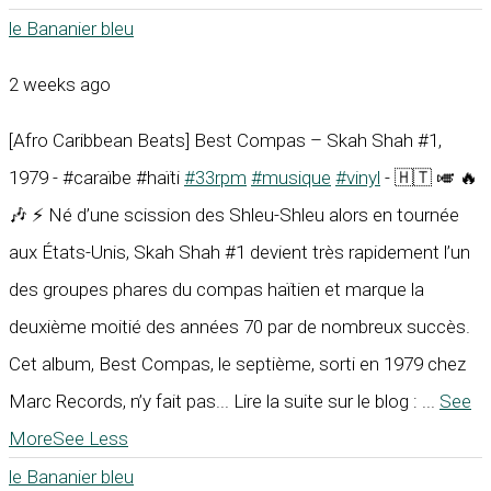
le Bananier bleu
2 weeks ago
[Afro Caribbean Beats] Best Compas – Skah Shah #1,
1979 - #caraïbe #haïti
#33rpm
#musique
#vinyl
- 🇭🇹 🎺 🔥
🎶 ⚡ Né d’une scission des Shleu-Shleu alors en tournée
aux États-Unis, Skah Shah #1 devient très rapidement l’un
des groupes phares du compas haïtien et marque la
deuxième moitié des années 70 par de nombreux succès.
Cet album, Best Compas, le septième, sorti en 1979 chez
Marc Records, n’y fait pas... Lire la suite sur le blog :
...
See
More
See Less
le Bananier bleu