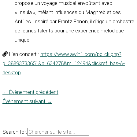
propose un voyage musical envoûtant avec
« Insula », mêlant influences du Maghreb et des
Antilles. Inspiré par Frantz Fanon, il dirige un orchestre
de jeunes talents pour une expérience mélodique
unique.
Lien concert :
https://www.awin1.com/pclick.php?
p=38893733651&a=634278&m=12494&clickref=bas-A-
desktop
←
Évènement précédent
Évènement suivant
→
Search for: