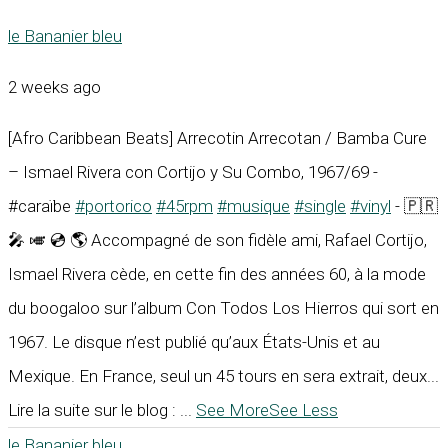
le Bananier bleu
2 weeks ago
[Afro Caribbean Beats] Arrecotin Arrecotan / Bamba Cure
– Ismael Rivera con Cortijo y Su Combo, 1967/69 -
#caraïbe
#portorico
#45rpm
#musique
#single
#vinyl
- 🇵🇷
🎤 🎺 💿 🌎 Accompagné de son fidèle ami, Rafael Cortijo,
Ismael Rivera cède, en cette fin des années 60, à la mode
du boogaloo sur l’album Con Todos Los Hierros qui sort en
1967. Le disque n’est publié qu’aux États-Unis et au
Mexique. En France, seul un 45 tours en sera extrait, deux...
Lire la suite sur le blog :
...
See More
See Less
le Bananier bleu