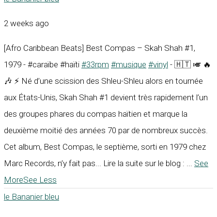
2 weeks ago
[Afro Caribbean Beats] Best Compas – Skah Shah #1,
1979 - #caraïbe #haïti
#33rpm
#musique
#vinyl
- 🇭🇹 🎺 🔥
🎶 ⚡ Né d’une scission des Shleu-Shleu alors en tournée
aux États-Unis, Skah Shah #1 devient très rapidement l’un
des groupes phares du compas haïtien et marque la
deuxième moitié des années 70 par de nombreux succès.
Cet album, Best Compas, le septième, sorti en 1979 chez
Marc Records, n’y fait pas... Lire la suite sur le blog :
...
See
More
See Less
le Bananier bleu