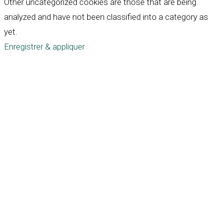
Other uncategorized cookies are those that are being
analyzed and have not been classified into a category as
yet.
Enregistrer & appliquer
Défiler
vers
le
haut