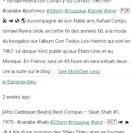
– Ismael Rivera con Cortijo y Su Combo, 1967/69 -
#caraïbe #portorico
#45rpm
#musique
#single
#vinyl
- 🇵🇷
🎤 🎺 💿 🌎 Accompagné de son fidèle ami, Rafael Cortijo,
Ismael Rivera cède, en cette fin des années 60, à la mode
du boogaloo sur l’album Con Todos Los Hierros qui sort en
1967. Le disque n’est publié qu’aux États-Unis et au
Mexique. En France, seul un 45 tours en sera extrait, deux...
Lire la suite sur le blog :
...
See More
See Less
le Bananier bleu
2 weeks ago
[Afro Caribbean Beats] Best Compas – Skah Shah #1,
1979 - #caraïbe #haïti
#33rpm
#musique
#vinyl
- 🇭🇹 🎺 🔥
🎶 ⚡ Né d’une scission des Shleu-Shleu alors en tournée