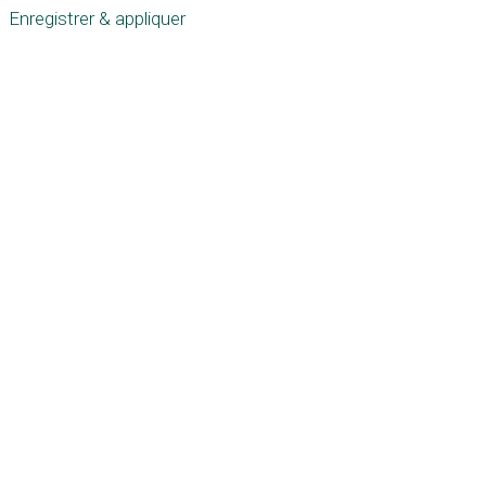
Enregistrer & appliquer
Défiler
vers
le
haut