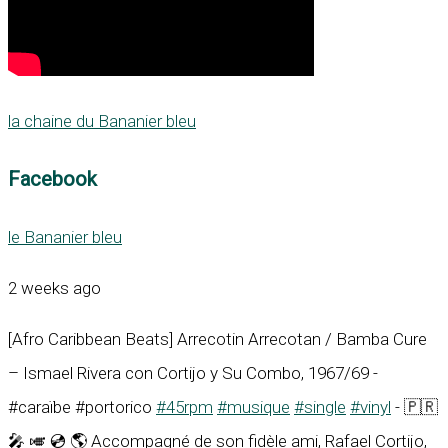
la chaine du Bananier bleu
Facebook
le Bananier bleu
2 weeks ago
[Afro Caribbean Beats] Arrecotin Arrecotan / Bamba Cure
– Ismael Rivera con Cortijo y Su Combo, 1967/69 -
#caraïbe #portorico
#45rpm
#musique
#single
#vinyl
- 🇵🇷
🎤 🎺 💿 🌎 Accompagné de son fidèle ami, Rafael Cortijo,