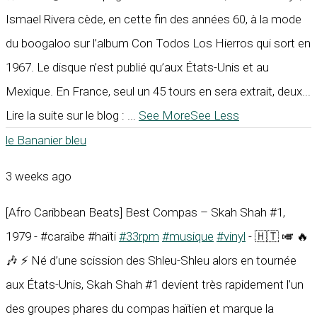
Ismael Rivera cède, en cette fin des années 60, à la mode
du boogaloo sur l’album Con Todos Los Hierros qui sort en
1967. Le disque n’est publié qu’aux États-Unis et au
Mexique. En France, seul un 45 tours en sera extrait, deux...
Lire la suite sur le blog :
...
See More
See Less
le Bananier bleu
3 weeks ago
[Afro Caribbean Beats] Best Compas – Skah Shah #1,
1979 - #caraïbe #haïti
#33rpm
#musique
#vinyl
- 🇭🇹 🎺 🔥
🎶 ⚡ Né d’une scission des Shleu-Shleu alors en tournée
aux États-Unis, Skah Shah #1 devient très rapidement l’un
des groupes phares du compas haïtien et marque la