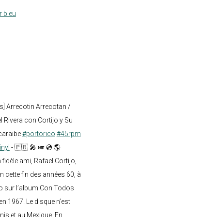
r bleu
s] Arrecotin Arrecotan /
 Rivera con Cortijo y Su
caraïbe
#portorico
#45rpm
inyl
- 🇵🇷 🎤 🎺 💿 🌎
dèle ami, Rafael Cortijo,
n cette fin des années 60, à
o sur l’album Con Todos
en 1967. Le disque n’est
nis et au Mexique. En