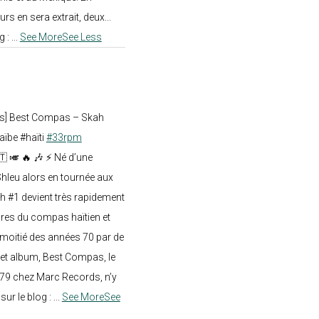
rs en sera extrait, deux...
g :
...
See More
See Less
ts] Best Compas – Skah
aïbe #haïti
#33rpm
🇹 🎺 🔥 🎶 ⚡ Né d’une
hleu alors en tournée aux
h #1 devient très rapidement
res du compas haïtien et
moitié des années 70 par de
t album, Best Compas, le
979 chez Marc Records, n’y
e sur le blog :
...
See More
See