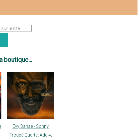
a boutique...
e
Evy Danse - Sonny
Troupé Quartet Add 4,