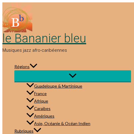
Aller
au
contenu
le Bananier bleu
Musiques jazz afro-caribéennes
Régions
Guadeloupe & Martinique
France
Afrique
Caraïbes
Amériques
Asie, Océanie & Océan Indien
Rubriques