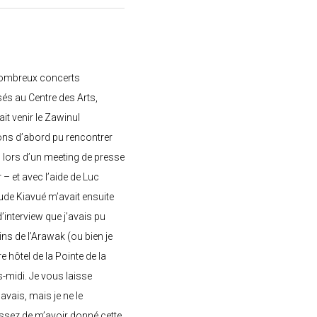
nombreux concerts
s au Centre des Arts,
ait venir le Zawinul
ons d’abord pu rencontrer
, lors d’un meeting de presse
– et avec l’aide de Luc
de Kiavué m’avait ensuite
interview que j’avais pu
ins de l’Arawak (ou bien je
e hôtel de la Pointe de la
-midi. Je vous laisse
’avais, mais je ne le
ssez de m’avoir donné cette