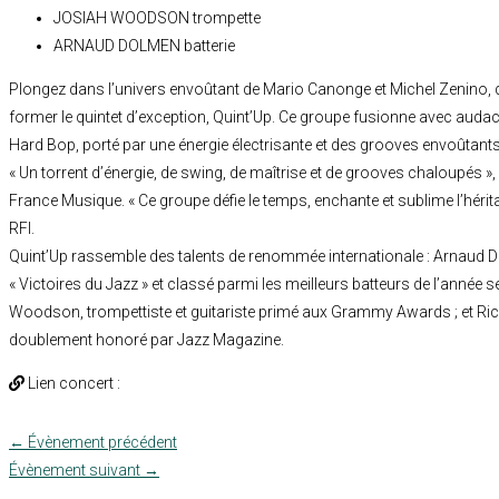
JOSIAH WOODSON trompette
ARNAUD DOLMEN batterie
Plongez dans l’univers envoûtant de Mario Canonge et Michel Zenino, d
former le quintet d’exception, Quint’Up. Ce groupe fusionne avec audace
Hard Bop, porté par une énergie électrisante et des grooves envoûtants
« Un torrent d’énergie, de swing, de maîtrise et de grooves chaloupés »
France Musique. « Ce groupe défie le temps, enchante et sublime l’héri
RFI.
Quint’Up rassemble des talents de renommée internationale : Arnaud 
« Victoires du Jazz » et classé parmi les meilleurs batteurs de l’année
Woodson, trompettiste et guitariste primé aux Grammy Awards ; et Ri
doublement honoré par Jazz Magazine.
Lien concert :
←
Évènement précédent
Évènement suivant
→