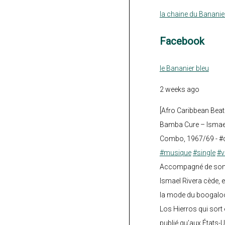
la chaine du Bananie
Facebook
le Bananier bleu
2 weeks ago
[Afro Caribbean Beat
Bamba Cure – Ismael
Combo, 1967/69 - #
#musique
#single
#v
Accompagné de son fi
Ismael Rivera cède, e
la mode du boogalo
Los Hierros qui sort 
publié qu’aux États-U