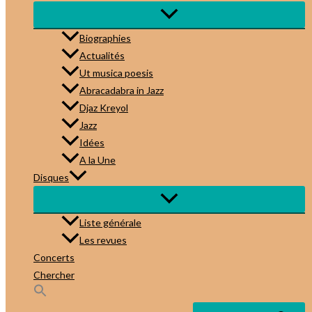
Biographies
Actualités
Ut musica poesis
Abracadabra in Jazz
Djaz Kreyol
Jazz
Idées
A la Une
Disques
Liste générale
Les revues
Concerts
Chercher