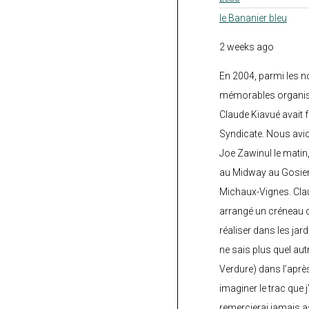
le Bananier bleu
2 weeks ago
En 2004, parmi les 
mémorables organisé
Claude Kiavué avait f
Syndicate. Nous avi
Joe Zawinul le matin
au Midway au Gosier 
Michaux-Vignes. Clau
arrangé un créneau d’
réaliser dans les jard
ne sais plus quel autr
Verdure) dans l’après
imaginer le trac que j
remercierai jamais a