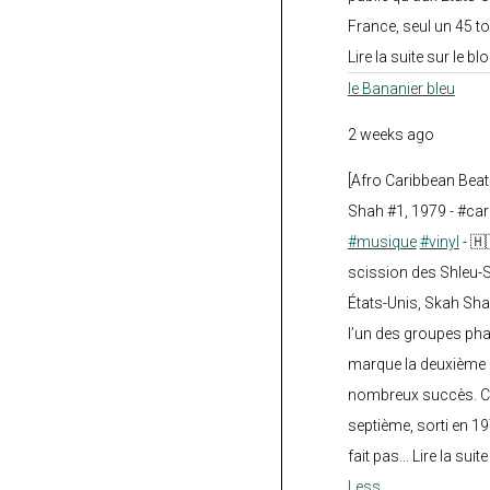
France, seul un 45 tou
Lire la suite sur le blo
le Bananier bleu
2 weeks ago
[Afro Caribbean Bea
Shah #1, 1979 - #car
#musique
#vinyl
- 🇭
scission des Shleu-S
États-Unis, Skah Sha
l’un des groupes pha
marque la deuxième 
nombreux succès. Ce
septième, sorti en 1
fait pas... Lire la suit
Less