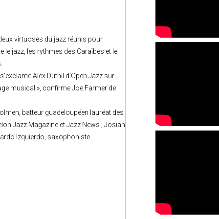
eux virtuoses du jazz réunis pour
 le jazz, les rythmes des Caraïbes et le
.
, s’exclame Alex Duthil d’Open Jazz sur
tage musical », confirme Joe Farmer de
Dolmen, batteur guadeloupéen lauréat des
 selon Jazz Magazine et Jazz News ; Josiah
cardo Izquierdo, saxophoniste