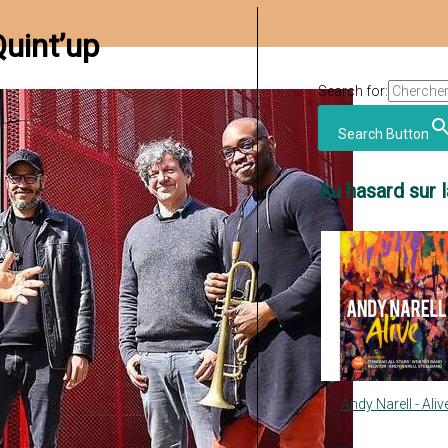
uint’up
Search for:
Search Button
Au hasard sur l
Andy Narell - Aliv