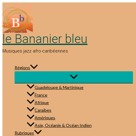
Aller
au
contenu
le Bananier bleu
Musiques jazz afro-caribéennes
Régions
Guadeloupe & Martinique
France
Afrique
Caraïbes
Amériques
Asie, Océanie & Océan Indien
Rubriques