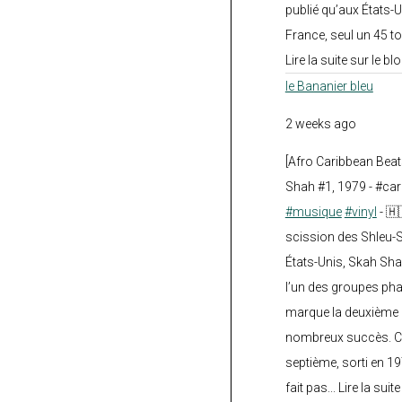
publié qu’aux États-U
France, seul un 45 tou
Lire la suite sur le blo
le Bananier bleu
2 weeks ago
[Afro Caribbean Bea
Shah #1, 1979 - #car
#musique
#vinyl
- 🇭
scission des Shleu-S
États-Unis, Skah Sha
l’un des groupes pha
marque la deuxième 
nombreux succès. Ce
septième, sorti en 1
fait pas... Lire la suit