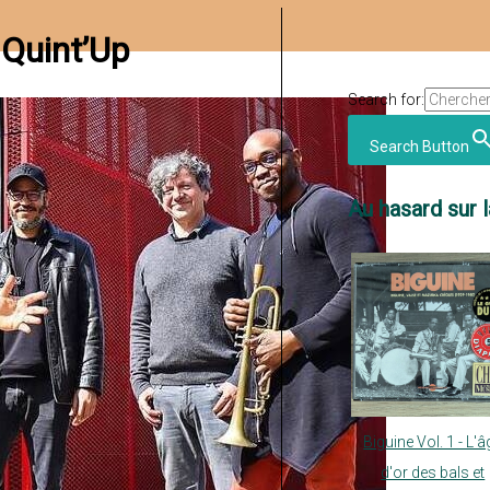
 Quint’Up
Search for:
Search Button
Au hasard sur l
Biguine Vol. 1 - L'â
d'or des bals et