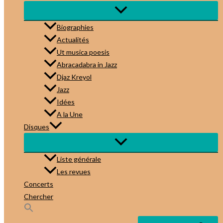
Biographies
Actualités
Ut musica poesis
Abracadabra in Jazz
Djaz Kreyol
Jazz
Idées
A la Une
Disques
Liste générale
Les revues
Concerts
Chercher