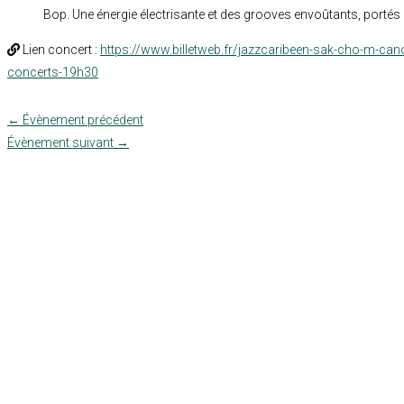
Bop. Une énergie électrisante et des grooves envoûtants, portés 
Lien concert :
https://www.billetweb.fr/jazzcaribeen-sak-cho-m-cano
concerts-19h30
←
Évènement précédent
Évènement suivant
→