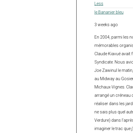
Less
le Bananier bleu
3 weeks ago
En 2004, parmi les 
mémorables organisé
Claude Kiavué avait f
Syndicate. Nous avi
Joe Zawinul le matin
au Midway au Gosier 
Michaux-Vignes. Clau
arrangé un créneau d’
réaliser dans les jard
ne sais plus quel autr
Verdure) dans l’après
imaginer le trac que j