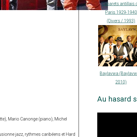
cabarets antillais 
Paris 1929-1940
(Divers / 1993)
Baylavwa (Baylavw
2010)
Au hasard s
te), Mario Canonge (piano), Michel
usionne jazz, rythmes caribéens et Hard