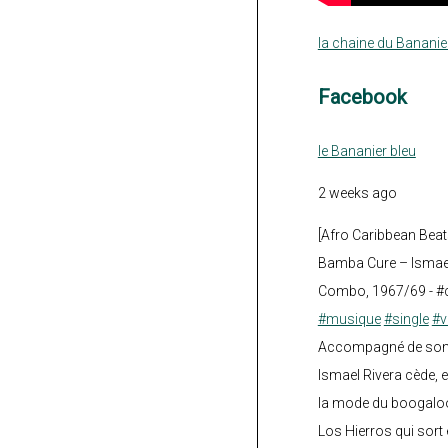
la chaine du Bananie
Facebook
le Bananier bleu
2 weeks ago
[Afro Caribbean Beat
Bamba Cure – Ismael
Combo, 1967/69 - #
#musique
#single
#v
Accompagné de son fi
Ismael Rivera cède, e
la mode du boogalo
Los Hierros qui sort 