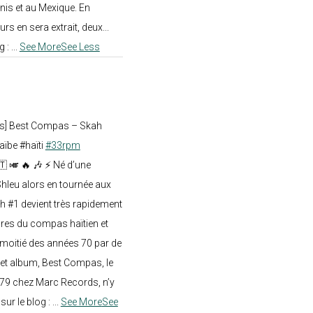
nis et au Mexique. En
rs en sera extrait, deux...
g :
...
See More
See Less
ts] Best Compas – Skah
aïbe #haïti
#33rpm
🇹 🎺 🔥 🎶 ⚡ Né d’une
hleu alors en tournée aux
h #1 devient très rapidement
res du compas haïtien et
moitié des années 70 par de
t album, Best Compas, le
979 chez Marc Records, n’y
e sur le blog :
...
See More
See