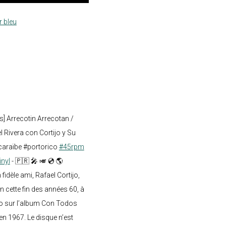
r bleu
s] Arrecotin Arrecotan /
 Rivera con Cortijo y Su
caraïbe #portorico
#45rpm
inyl
- 🇵🇷 🎤 🎺 💿 🌎
dèle ami, Rafael Cortijo,
n cette fin des années 60, à
o sur l’album Con Todos
en 1967. Le disque n’est