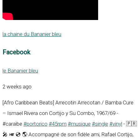
la chaine du Bananier bleu
Facebook
le Bananier bleu
2 weeks ago
[Afro Caribbean Beats] Arrecotin Arrecotan / Bamba Cure
– Ismael Rivera con Cortijo y Su Combo, 1967/69 -
#caraïbe
#portorico
#45rpm
#musique
#single
#vinyl
- 🇵🇷
🎤 🎺 💿 🌎 Accompagné de son fidèle ami, Rafael Cortijo,