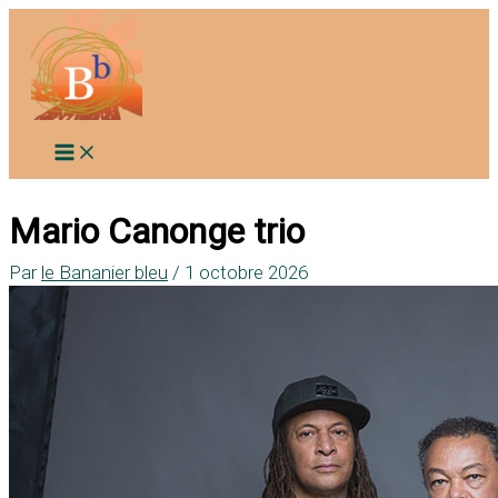
Aller
au
contenu
Mario Canonge trio
Par
le Bananier bleu
/
1 octobre 2026