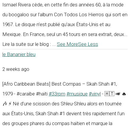
Ismael Rivera cède, en cette fin des années 60, à la mode
du boogaloo sur l’album Con Todos Los Hierros qui sort en
1967. Le disque n’est publié qu’aux États-Unis et au
Mexique. En France, seul un 45 tours en sera extrait, deux...
Lire la suite sur le blog :
...
See More
See Less
le Bananier bleu
2 weeks ago
[Afro Caribbean Beats] Best Compas – Skah Shah #1,
1979 - #caraïbe #haïti
#33rpm
#musique
#vinyl
- 🇭🇹 🎺 🔥
🎶 ⚡ Né d’une scission des Shleu-Shleu alors en tournée
aux États-Unis, Skah Shah #1 devient très rapidement l’un
des groupes phares du compas haïtien et marque la