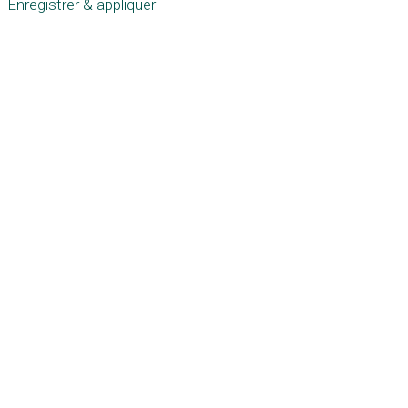
Enregistrer & appliquer
Défiler
vers
le
haut