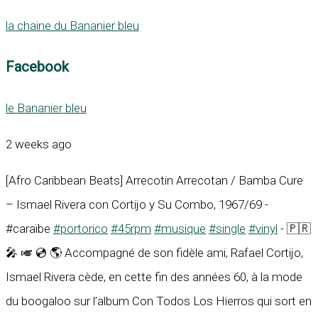
la chaine du Bananier bleu
Facebook
le Bananier bleu
2 weeks ago
[Afro Caribbean Beats] Arrecotin Arrecotan / Bamba Cure
– Ismael Rivera con Cortijo y Su Combo, 1967/69 -
#caraïbe
#portorico
#45rpm
#musique
#single
#vinyl
- 🇵🇷
🎤 🎺 💿 🌎 Accompagné de son fidèle ami, Rafael Cortijo,
Ismael Rivera cède, en cette fin des années 60, à la mode
du boogaloo sur l’album Con Todos Los Hierros qui sort en