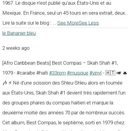
1967. Le disque n’est publié qu’aux États-Unis et au
Mexique. En France, seul un 45 tours en sera extrait, deux...
Lire la suite sur le blog :
...
See More
See Less
le Bananier bleu
2 weeks ago
[Afro Caribbean Beats] Best Compas – Skah Shah #1,
1979 - #caraïbe #haïti
#33rpm
#musique
#vinyl
- 🇭🇹 🎺 🔥
🎶 ⚡ Né d’une scission des Shleu-Shleu alors en tournée
aux États-Unis, Skah Shah #1 devient très rapidement l’un
des groupes phares du compas haïtien et marque la
deuxième moitié des années 70 par de nombreux succès.
Cet album, Best Compas, le septième, sorti en 1979 chez