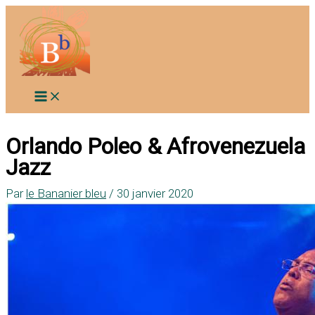
Aller
au
contenu
Orlando Poleo & Afrovenezuela
Jazz
Par
le Bananier bleu
/
30 janvier 2020