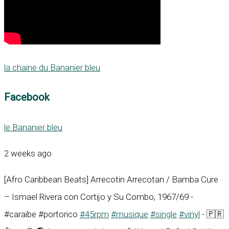
la chaine du Bananier bleu
Facebook
le Bananier bleu
2 weeks ago
[Afro Caribbean Beats] Arrecotin Arrecotan / Bamba Cure
– Ismael Rivera con Cortijo y Su Combo, 1967/69 -
#caraïbe #portorico
#45rpm
#musique
#single
#vinyl
- 🇵🇷