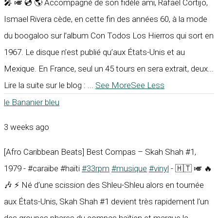
🎤 🎺 💿 🌎 Accompagné de son fidèle ami, Rafael Cortijo,
Ismael Rivera cède, en cette fin des années 60, à la mode
du boogaloo sur l’album Con Todos Los Hierros qui sort en
1967. Le disque n’est publié qu’aux États-Unis et au
Mexique. En France, seul un 45 tours en sera extrait, deux...
Lire la suite sur le blog :
...
See More
See Less
le Bananier bleu
3 weeks ago
[Afro Caribbean Beats] Best Compas – Skah Shah #1,
1979 - #caraïbe #haïti
#33rpm
#musique
#vinyl
- 🇭🇹 🎺 🔥
🎶 ⚡ Né d’une scission des Shleu-Shleu alors en tournée
aux États-Unis, Skah Shah #1 devient très rapidement l’un
des groupes phares du compas haïtien et marque la