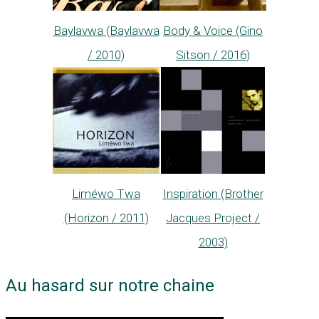
Body & Voice (Gino
Baylavwa (Baylavwa
Sitson / 2016)
/ 2010)
Liméwo Twa
Inspiration (Brother
(Horizon / 2011)
Jacques Project /
2003)
Au hasard sur notre chaine