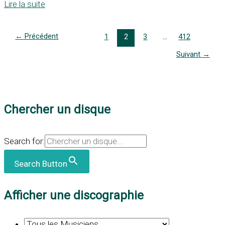
Lire la suite
←
Précédent
1
2
3
…
412
Suivant
→
Chercher un disque
Search for:
Search Button
Afficher une discographie