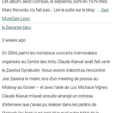
Cet album, Best Compas, le septième, sorti en 1979 chez
Marc Records, n’y fait pas... Lire la suite sur le blog :
...
See
More
See Less
le Bananier bleu
3 weeks ago
En 2004, parmi les nombreux concerts mémorables
organisés au Centre des Arts, Claude Kiavué avait fait venir
le Zawinul Syndicate. Nous avions d’abord pu rencontrer
Joe Zawinul le matin, lors d’un meeting de presse au
Midway au Gosier – et avec l’aide de Luc Michaux-Vignes.
Claude Kiavué m’avait ensuite arrangé un créneau
d’interview que j’avais pu réaliser dans les jardins de
l’Arawak (ou bien je ne sais plus quel autre hôtel de la