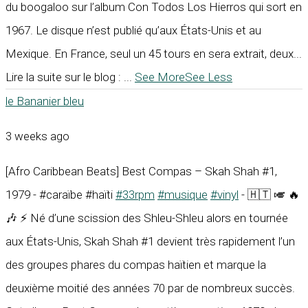
du boogaloo sur l’album Con Todos Los Hierros qui sort en
1967. Le disque n’est publié qu’aux États-Unis et au
Mexique. En France, seul un 45 tours en sera extrait, deux...
Lire la suite sur le blog :
...
See More
See Less
le Bananier bleu
3 weeks ago
[Afro Caribbean Beats] Best Compas – Skah Shah #1,
1979 - #caraïbe #haïti
#33rpm
#musique
#vinyl
- 🇭🇹 🎺 🔥
🎶 ⚡ Né d’une scission des Shleu-Shleu alors en tournée
aux États-Unis, Skah Shah #1 devient très rapidement l’un
des groupes phares du compas haïtien et marque la
deuxième moitié des années 70 par de nombreux succès.