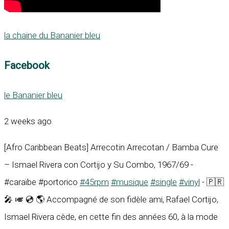
la chaine du Bananier bleu
Facebook
le Bananier bleu
2 weeks ago
[Afro Caribbean Beats] Arrecotin Arrecotan / Bamba Cure
– Ismael Rivera con Cortijo y Su Combo, 1967/69 -
#caraïbe #portorico
#45rpm
#musique
#single
#vinyl
- 🇵🇷
🎤 🎺 💿 🌎 Accompagné de son fidèle ami, Rafael Cortijo,
Ismael Rivera cède, en cette fin des années 60, à la mode