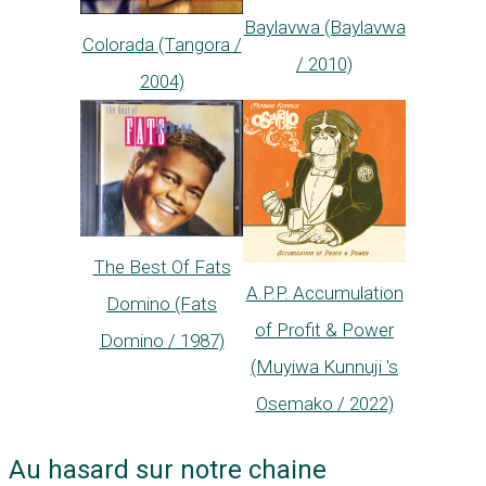
Baylavwa (Baylavwa
Colorada (Tangora /
/ 2010)
2004)
The Best Of Fats
A.P.P. Accumulation
Domino (Fats
of Profit & Power
Domino / 1987)
(Muyiwa Kunnuji 's
Osemako / 2022)
Au hasard sur notre chaine