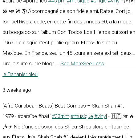
#caraïbe #portorico
#45rpm
#musique
#single
#vinyl
- 🇵🇷
🎤 🎺 💿 🌎 Accompagné de son fidèle ami, Rafael Cortijo,
Ismael Rivera cède, en cette fin des années 60, à la mode
du boogaloo sur l’album Con Todos Los Hierros qui sort en
1967. Le disque n’est publié qu’aux États-Unis et au
Mexique. En France, seul un 45 tours en sera extrait, deux...
Lire la suite sur le blog :
...
See More
See Less
le Bananier bleu
3 weeks ago
[Afro Caribbean Beats] Best Compas – Skah Shah #1,
1979 - #caraïbe #haïti
#33rpm
#musique
#vinyl
- 🇭🇹 🎺 🔥
🎶 ⚡ Né d’une scission des Shleu-Shleu alors en tournée
aux États-Unis, Skah Shah #1 devient très rapidement l’un