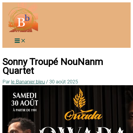
Aller
au
contenu
Sonny Troupé NouNanm
Quartet
Par
le Bananier bleu
/
30 août 2025