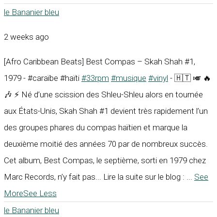
le Bananier bleu
2 weeks ago
[Afro Caribbean Beats] Best Compas – Skah Shah #1,
1979 - #caraïbe #haïti
#33rpm
#musique
#vinyl
- 🇭🇹 🎺 🔥
🎶 ⚡ Né d’une scission des Shleu-Shleu alors en tournée
aux États-Unis, Skah Shah #1 devient très rapidement l’un
des groupes phares du compas haïtien et marque la
deuxième moitié des années 70 par de nombreux succès.
Cet album, Best Compas, le septième, sorti en 1979 chez
Marc Records, n’y fait pas... Lire la suite sur le blog :
...
See
More
See Less
le Bananier bleu