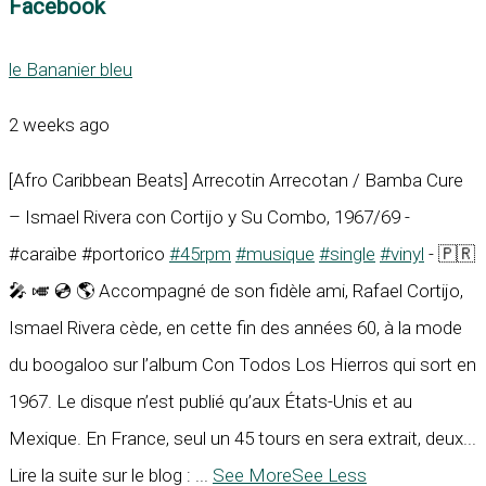
Facebook
le Bananier bleu
2 weeks ago
[Afro Caribbean Beats] Arrecotin Arrecotan / Bamba Cure
– Ismael Rivera con Cortijo y Su Combo, 1967/69 -
#caraïbe #portorico
#45rpm
#musique
#single
#vinyl
- 🇵🇷
🎤 🎺 💿 🌎 Accompagné de son fidèle ami, Rafael Cortijo,
Ismael Rivera cède, en cette fin des années 60, à la mode
du boogaloo sur l’album Con Todos Los Hierros qui sort en
1967. Le disque n’est publié qu’aux États-Unis et au
Mexique. En France, seul un 45 tours en sera extrait, deux...
Lire la suite sur le blog :
...
See More
See Less