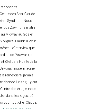
ux concerts
entre des Arts, Claude
awinul Syndicate. Nous
er Joe Zawinul le matin,
e au Midway au Gosier –
ux-Vignes. Claude Kiavué
créneau d’interview que
 jardins de l’Arawak (ou
re hôtel de la Pointe de la
 Je vous laisse imaginer
ne le remercierai jamais
 chance. Le soir, il y eut
Centre des Arts, et nous
ter dans les loges, où
rci pour tout cher Claude,