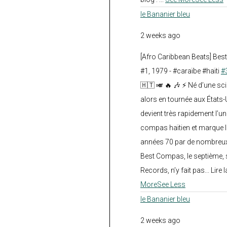
le Bananier bleu
2 weeks ago
[Afro Caribbean Beats] Be
#1, 1979 - #caraïbe #haïti
#
🇭🇹 🎺 🔥 🎶 ⚡ Né d’une sc
alors en tournée aux États
devient très rapidement l’
compas haïtien et marque l
années 70 par de nombreux
Best Compas, le septième, 
Records, n’y fait pas... Lire l
More
See Less
le Bananier bleu
2 weeks ago