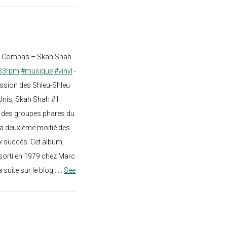
st Compas – Skah Shah
33rpm
#musique
#vinyl
-
ission des Shleu-Shleu
-Unis, Skah Shah #1
un des groupes phares du
a deuxième moitié des
 succès. Cet album,
sorti en 1979 chez Marc
a suite sur le blog :
...
See