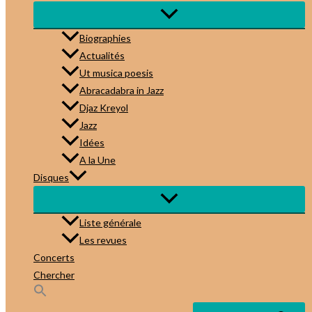
Biographies
Actualités
Ut musica poesis
Abracadabra in Jazz
Djaz Kreyol
Jazz
Idées
A la Une
Disques
Liste générale
Les revues
Concerts
Chercher