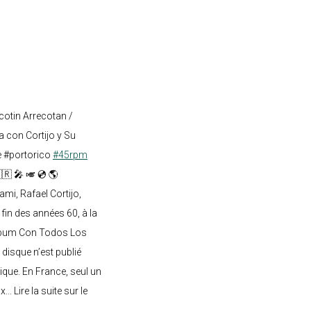
cotin Arrecotan /
 con Cortijo y Su
e #portorico
#45rpm
🇷 🎤 🎺 💿 🌎
mi, Rafael Cortijo,
 fin des années 60, à la
lbum Con Todos Los
 disque n’est publié
ique. En France, seul un
.. Lire la suite sur le