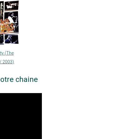
ty (The
 / 2003)
otre chaine