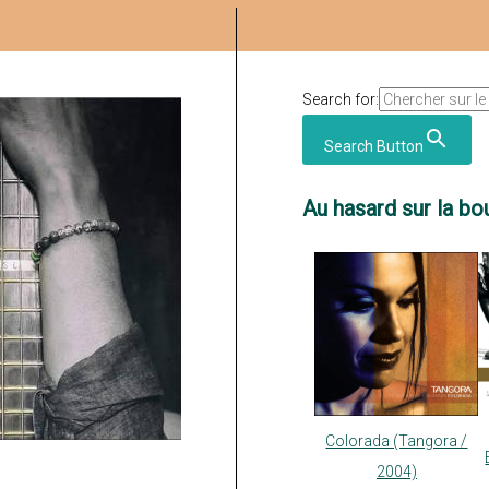
Search for:
Search Button
Au hasard sur la bou
Colorada (Tangora /
2004)