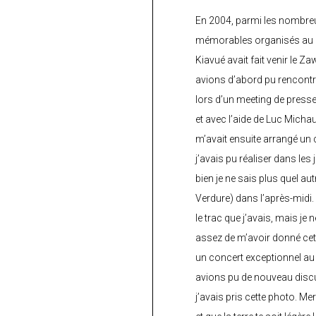
En 2004, parmi les nombre
mémorables organisés au C
Kiavué avait fait venir le Z
avions d’abord pu rencontr
lors d’un meeting de press
et avec l’aide de Luc Micha
m’avait ensuite arrangé un 
j’avais pu réaliser dans les
bien je ne sais plus quel aut
Verdure) dans l’après-midi.
le trac que j’avais, mais je 
assez de m’avoir donné cette
un concert exceptionnel au 
avions pu de nouveau discu
j’avais pris cette photo. Me