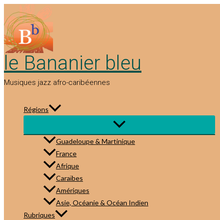
Aller
au
contenu
le Bananier bleu
Musiques jazz afro-caribéennes
Régions
Guadeloupe & Martinique
France
Afrique
Caraïbes
Amériques
Asie, Océanie & Océan Indien
Rubriques