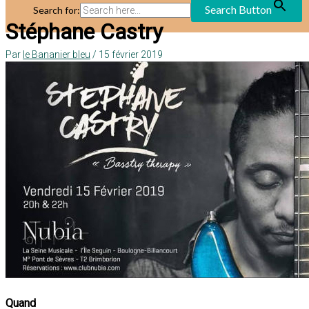
Search Button
Search for:
Stéphane Castry
Par
le Bananier bleu
/
15 février 2019
Quand