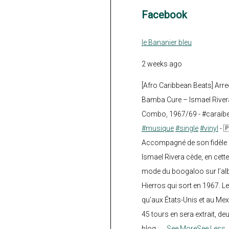
Facebook
le Bananier bleu
2 weeks ago
[Afro Caribbean Beats] Arre
Bamba Cure – Ismael Rivera
Combo, 1967/69 - #caraïb
#musique
#single
#vinyl
- 
Accompagné de son fidèle a
Ismael Rivera cède, en cette
mode du boogaloo sur l’a
Hierros qui sort en 1967. Le
qu’aux États-Unis et au Mex
45 tours en sera extrait, deux.
blog :
...
See More
See Less