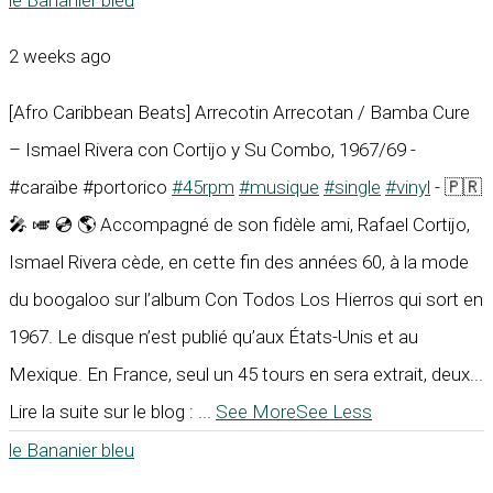
le Bananier bleu
2 weeks ago
[Afro Caribbean Beats] Arrecotin Arrecotan / Bamba Cure
– Ismael Rivera con Cortijo y Su Combo, 1967/69 -
#caraïbe #portorico
#45rpm
#musique
#single
#vinyl
- 🇵🇷
🎤 🎺 💿 🌎 Accompagné de son fidèle ami, Rafael Cortijo,
Ismael Rivera cède, en cette fin des années 60, à la mode
du boogaloo sur l’album Con Todos Los Hierros qui sort en
1967. Le disque n’est publié qu’aux États-Unis et au
Mexique. En France, seul un 45 tours en sera extrait, deux...
Lire la suite sur le blog :
...
See More
See Less
le Bananier bleu