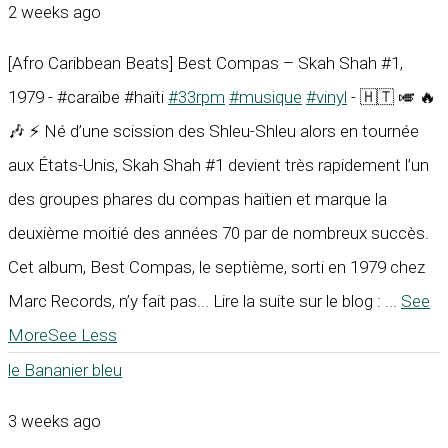
2 weeks ago
[Afro Caribbean Beats] Best Compas – Skah Shah #1,
1979 - #caraïbe #haïti
#33rpm
#musique
#vinyl
- 🇭🇹 🎺 🔥
🎶 ⚡ Né d’une scission des Shleu-Shleu alors en tournée
aux États-Unis, Skah Shah #1 devient très rapidement l’un
des groupes phares du compas haïtien et marque la
deuxième moitié des années 70 par de nombreux succès.
Cet album, Best Compas, le septième, sorti en 1979 chez
Marc Records, n’y fait pas... Lire la suite sur le blog :
...
See
More
See Less
le Bananier bleu
3 weeks ago