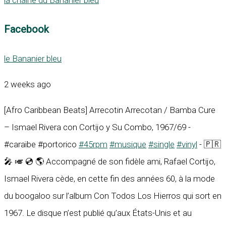
Facebook
le Bananier bleu
2 weeks ago
[Afro Caribbean Beats] Arrecotin Arrecotan / Bamba Cure
– Ismael Rivera con Cortijo y Su Combo, 1967/69 -
#caraïbe #portorico
#45rpm
#musique
#single
#vinyl
- 🇵🇷
🎤 🎺 💿 🌎 Accompagné de son fidèle ami, Rafael Cortijo,
Ismael Rivera cède, en cette fin des années 60, à la mode
du boogaloo sur l’album Con Todos Los Hierros qui sort en
1967. Le disque n’est publié qu’aux États-Unis et au