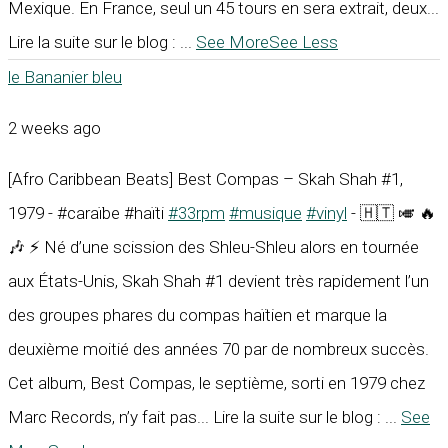
Mexique. En France, seul un 45 tours en sera extrait, deux...
Lire la suite sur le blog :
...
See More
See Less
le Bananier bleu
2 weeks ago
[Afro Caribbean Beats] Best Compas – Skah Shah #1,
1979 - #caraïbe #haïti
#33rpm
#musique
#vinyl
- 🇭🇹 🎺 🔥
🎶 ⚡ Né d’une scission des Shleu-Shleu alors en tournée
aux États-Unis, Skah Shah #1 devient très rapidement l’un
des groupes phares du compas haïtien et marque la
deuxième moitié des années 70 par de nombreux succès.
Cet album, Best Compas, le septième, sorti en 1979 chez
Marc Records, n’y fait pas... Lire la suite sur le blog :
...
See