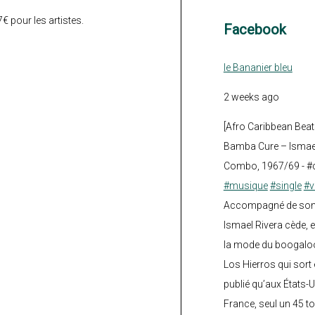
 pour les artistes.
Facebook
le Bananier bleu
2 weeks ago
[Afro Caribbean Beat
Bamba Cure – Ismael
Combo, 1967/69 - #
#musique
#single
#v
Accompagné de son fi
Ismael Rivera cède, e
la mode du boogalo
Los Hierros qui sort 
publié qu’aux États-U
France, seul un 45 tou