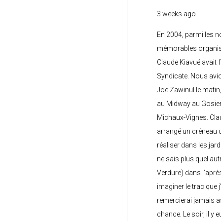
3 weeks ago
En 2004, parmi les 
mémorables organisé
Claude Kiavué avait f
Syndicate. Nous avi
Joe Zawinul le matin
au Midway au Gosier 
Michaux-Vignes. Clau
arrangé un créneau d’
réaliser dans les jard
ne sais plus quel autr
Verdure) dans l’après
imaginer le trac que j
remercierai jamais a
chance. Le soir, il y