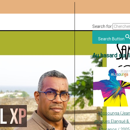
Search for:
Search Button
Au hasard sur l
Missounga (Jean
Jacques Elangué & 
Africanos / 2005