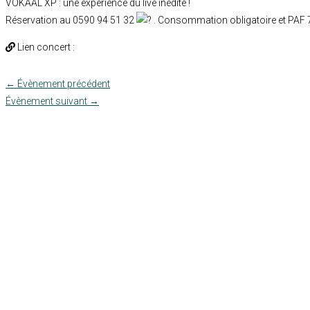
VOKAAL XP : une expérience du live inédite !
Réservation au 0590 94 51 32
. Consommation obligatoire et PAF 7€
Lien concert :
←
Évènement précédent
Évènement suivant
→