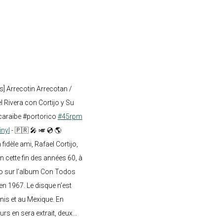
s] Arrecotin Arrecotan /
 Rivera con Cortijo y Su
caraïbe #portorico
#45rpm
inyl
- 🇵🇷 🎤 🎺 💿 🌎
dèle ami, Rafael Cortijo,
n cette fin des années 60, à
o sur l’album Con Todos
en 1967. Le disque n’est
nis et au Mexique. En
rs en sera extrait, deux...