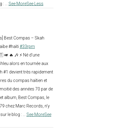
g :
...
See More
See Less
ts] Best Compas – Skah
aïbe #haïti
#33rpm
🇹 🎺 🔥 🎶 ⚡ Né d’une
hleu alors en tournée aux
h #1 devient très rapidement
res du compas haïtien et
moitié des années 70 par de
t album, Best Compas, le
979 chez Marc Records, n’y
e sur le blog :
...
See More
See