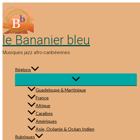
Aller
au
contenu
le Bananier bleu
Musiques jazz afro-caribéennes
Régions
Guadeloupe & Martinique
France
Afrique
Caraïbes
Amériques
Asie, Océanie & Océan Indien
Rubriques