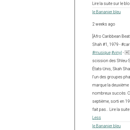
Lire la suite sur le blo
le Bananier bleu
2 weeks ago
[Afro Caribbean Bea
Shah #1, 1979 - #car
#musique
#vinyl
- 🇭
scission des Shleu-S
États-Unis, Skah Sha
l’un des groupes pha
marque la deuxième 
nombreux succès. Ce
septième, sorti en 1
fait pas... Lire la suit
Less
le Bananier bleu