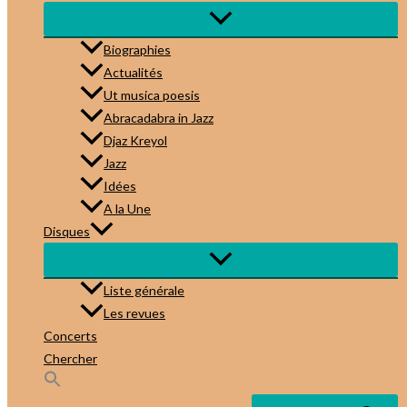
Biographies
Actualités
Ut musica poesis
Abracadabra in Jazz
Djaz Kreyol
Jazz
Idées
A la Une
Disques
Liste générale
Les revues
Concerts
Chercher