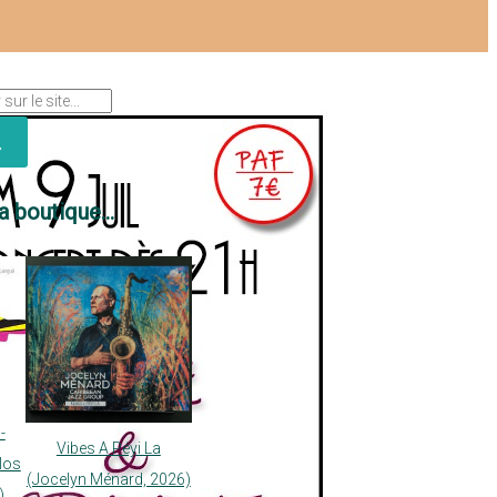
a boutique...
-
Vibes A Péyi La
los
(Jocelyn Ménard, 2026)
)