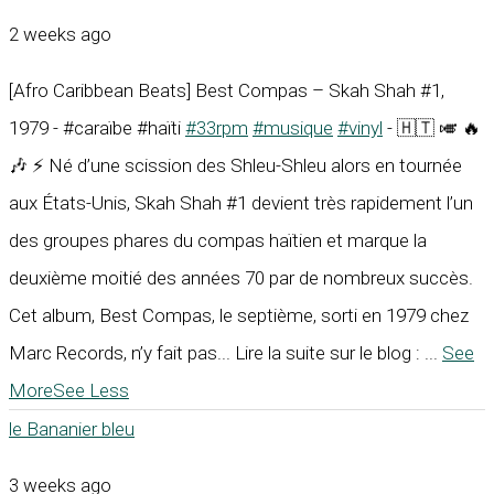
2 weeks ago
[Afro Caribbean Beats] Best Compas – Skah Shah #1,
1979 - #caraïbe #haïti
#33rpm
#musique
#vinyl
- 🇭🇹 🎺 🔥
🎶 ⚡ Né d’une scission des Shleu-Shleu alors en tournée
aux États-Unis, Skah Shah #1 devient très rapidement l’un
des groupes phares du compas haïtien et marque la
deuxième moitié des années 70 par de nombreux succès.
Cet album, Best Compas, le septième, sorti en 1979 chez
Marc Records, n’y fait pas... Lire la suite sur le blog :
...
See
More
See Less
le Bananier bleu
3 weeks ago