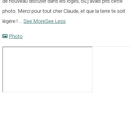
de nouveau discuter dans les loges, où j’avais pris cette
photo. Merci pour tout cher Claude, et que la terre te soit
légère !
...
See More
See Less
Photo