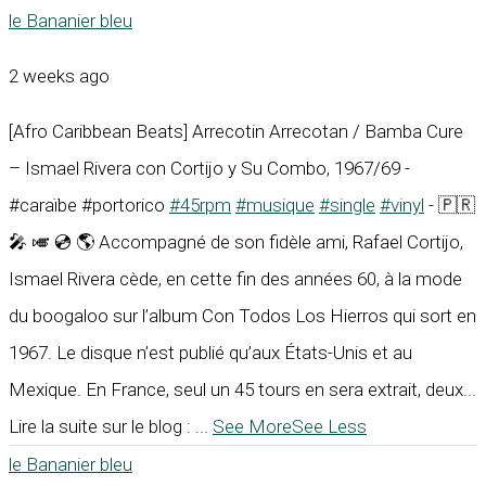
le Bananier bleu
2 weeks ago
[Afro Caribbean Beats] Arrecotin Arrecotan / Bamba Cure
– Ismael Rivera con Cortijo y Su Combo, 1967/69 -
#caraïbe #portorico
#45rpm
#musique
#single
#vinyl
- 🇵🇷
🎤 🎺 💿 🌎 Accompagné de son fidèle ami, Rafael Cortijo,
Ismael Rivera cède, en cette fin des années 60, à la mode
du boogaloo sur l’album Con Todos Los Hierros qui sort en
1967. Le disque n’est publié qu’aux États-Unis et au
Mexique. En France, seul un 45 tours en sera extrait, deux...
Lire la suite sur le blog :
...
See More
See Less
le Bananier bleu