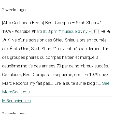
2 weeks ago
[Afro Caribbean Beats] Best Compas – Skah Shah #1,
1979 - #caraïbe #haïti
#33rpm
#musique
#vinyl
- 🇭🇹 🎺 🔥
🎶 ⚡ Né d’une scission des Shleu-Shleu alors en tournée
aux États-Unis, Skah Shah #1 devient très rapidement l’un
des groupes phares du compas haïtien et marque la
deuxième moitié des années 70 par de nombreux succès.
Cet album, Best Compas, le septième, sorti en 1979 chez
Marc Records, n’y fait pas... Lire la suite sur le blog :
...
See
More
See Less
le Bananier bleu
2 weeks ago