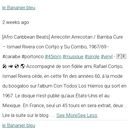
le Bananier bleu
2 weeks ago
[Afro Caribbean Beats] Arrecotin Arrecotan / Bamba Cure
– Ismael Rivera con Cortijo y Su Combo, 1967/69 -
#caraïbe #portorico
#45rpm
#musique
#single
#vinyl
- 🇵🇷
🎤 🎺 💿 🌎 Accompagné de son fidèle ami, Rafael Cortijo,
Ismael Rivera cède, en cette fin des années 60, à la mode
du boogaloo sur l’album Con Todos Los Hierros qui sort en
1967. Le disque n’est publié qu’aux États-Unis et au
Mexique. En France, seul un 45 tours en sera extrait, deux...
Lire la suite sur le blog :
...
See More
See Less
le Bananier bleu