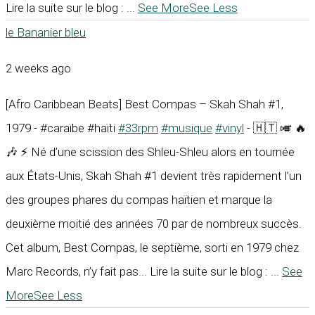
Lire la suite sur le blog :
...
See More
See Less
le Bananier bleu
2 weeks ago
[Afro Caribbean Beats] Best Compas – Skah Shah #1,
1979 - #caraïbe #haïti
#33rpm
#musique
#vinyl
- 🇭🇹 🎺 🔥
🎶 ⚡ Né d’une scission des Shleu-Shleu alors en tournée
aux États-Unis, Skah Shah #1 devient très rapidement l’un
des groupes phares du compas haïtien et marque la
deuxième moitié des années 70 par de nombreux succès.
Cet album, Best Compas, le septième, sorti en 1979 chez
Marc Records, n’y fait pas... Lire la suite sur le blog :
...
See
More
See Less