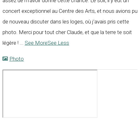
assez de m’avoir donné cette chance. Le soir, il y eut un
concert exceptionnel au Centre des Arts, et nous avions pu
de nouveau discuter dans les loges, où j’avais pris cette
photo. Merci pour tout cher Claude, et que la terre te soit
légère !
...
See More
See Less
Photo