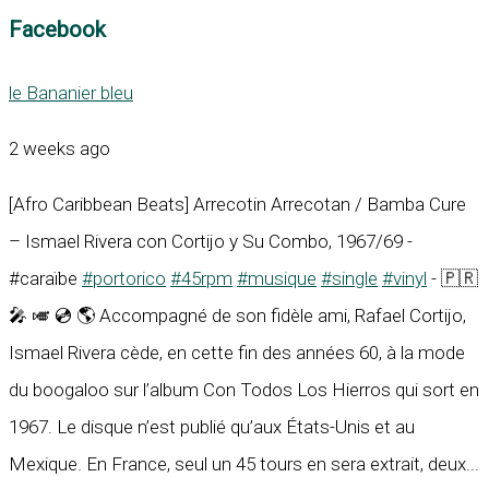
Facebook
le Bananier bleu
2 weeks ago
[Afro Caribbean Beats] Arrecotin Arrecotan / Bamba Cure
– Ismael Rivera con Cortijo y Su Combo, 1967/69 -
#caraïbe
#portorico
#45rpm
#musique
#single
#vinyl
- 🇵🇷
🎤 🎺 💿 🌎 Accompagné de son fidèle ami, Rafael Cortijo,
Ismael Rivera cède, en cette fin des années 60, à la mode
du boogaloo sur l’album Con Todos Los Hierros qui sort en
1967. Le disque n’est publié qu’aux États-Unis et au
Mexique. En France, seul un 45 tours en sera extrait, deux...