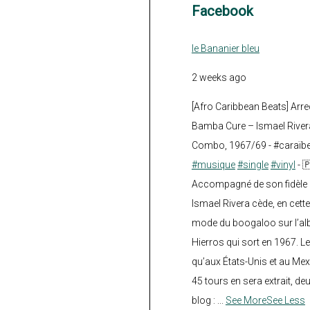
Facebook
le Bananier bleu
2 weeks ago
[Afro Caribbean Beats] Arre
Bamba Cure – Ismael Rivera
Combo, 1967/69 - #caraïb
#musique
#single
#vinyl
- 
Accompagné de son fidèle a
Ismael Rivera cède, en cette
mode du boogaloo sur l’a
Hierros qui sort en 1967. Le
qu’aux États-Unis et au Mex
45 tours en sera extrait, deux.
blog :
...
See More
See Less