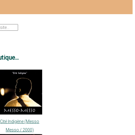
tique...
Cité Indigène (Messo
Messo / 2000)