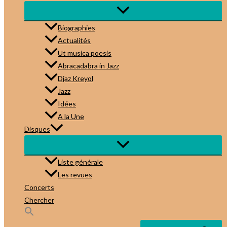
Biographies
Actualités
Ut musica poesis
Abracadabra in Jazz
Djaz Kreyol
Jazz
Idées
A la Une
Disques
Liste générale
Les revues
Concerts
Chercher