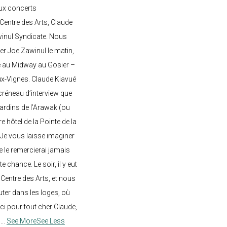
ux concerts
entre des Arts, Claude
awinul Syndicate. Nous
er Joe Zawinul le matin,
e au Midway au Gosier –
ux-Vignes. Claude Kiavué
créneau d’interview que
 jardins de l’Arawak (ou
re hôtel de la Pointe de la
 Je vous laisse imaginer
ne le remercierai jamais
 chance. Le soir, il y eut
Centre des Arts, et nous
ter dans les loges, où
rci pour tout cher Claude,
!
...
See More
See Less