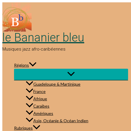
Aller
au
contenu
le Bananier bleu
Musiques jazz afro-caribéennes
Régions
Guadeloupe & Martinique
France
Afrique
Caraïbes
Amériques
Asie, Océanie & Océan Indien
Rubriques