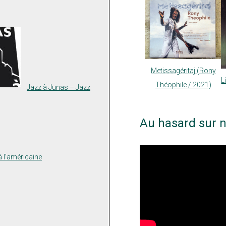
Metissagéritaj (Rony
L
Théophile / 2021)
Jazz à Junas – Jazz
Au hasard sur n
 l’américaine