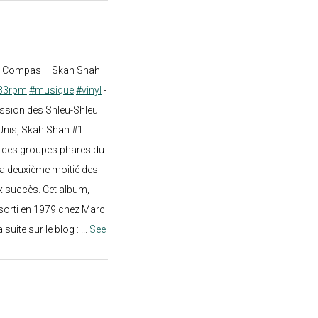
st Compas – Skah Shah
33rpm
#musique
#vinyl
-
ission des Shleu-Shleu
-Unis, Skah Shah #1
un des groupes phares du
a deuxième moitié des
 succès. Cet album,
sorti en 1979 chez Marc
a suite sur le blog :
...
See