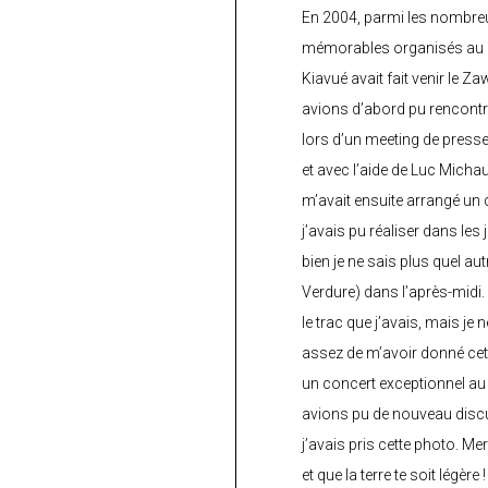
En 2004, parmi les nombre
mémorables organisés au C
Kiavué avait fait venir le Z
avions d’abord pu rencontr
lors d’un meeting de press
et avec l’aide de Luc Micha
m’avait ensuite arrangé un 
j’avais pu réaliser dans les
bien je ne sais plus quel aut
Verdure) dans l’après-midi.
le trac que j’avais, mais je 
assez de m’avoir donné cette
un concert exceptionnel au 
avions pu de nouveau discu
j’avais pris cette photo. Me
et que la terre te soit légère 