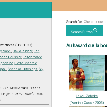
Search for:
Search Button
Au hasard sur la bou
 Sweetness (HS131CD)
y Narell
,
David Rudder
,
Earl
orian Pellissier
,
Jason Yarde
,
agdelaine
,
Pierre Chabrèle
,
pail
,
Shabaka Hutchings
,
Sly
4:12 / 4- Mano A Mano - 4:55 / 5-
 Slinger - 4:29 / 9- Powerful Peace -
Lakou Zaboka
5
(Dominik Coco / 2003)