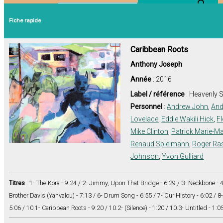
Search Button
Search for:
Fiche rapide
Caribbean Roots
Anthony Joseph
Année
: 2016
Label / référence
: Heavenly
Personnel
:
Andrew John
,
And
Lovelace
,
Eddie Wakili Hick
,
Fl
Mike Clinton
,
Patrick Marie-M
Renaud Spielmann
,
Roger Ras
Johnson
,
Yvon Gulliard
Titres
: 1- The Kora - 9:24 / 2- Jimmy, Upon That Bridge - 6:29 / 3- Neckbone - 
Brother Davis (Yanvalou) - 7:13 / 6- Drum Song - 6:55 / 7- Our History - 6:02 / 8-
5:06 / 10.1- Caribbean Roots - 9:20 / 10.2- (Silence) - 1:20 / 10.3- Untitled - 1:0