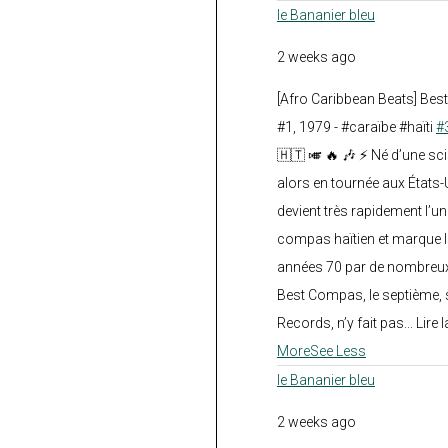
le Bananier bleu
2 weeks ago
[Afro Caribbean Beats] Be
#1, 1979 - #caraïbe #haïti
#
🇭🇹 🎺 🔥 🎶 ⚡ Né d’une sc
alors en tournée aux États
devient très rapidement l’
compas haïtien et marque l
années 70 par de nombreux
Best Compas, le septième, 
Records, n’y fait pas... Lire l
More
See Less
le Bananier bleu
2 weeks ago