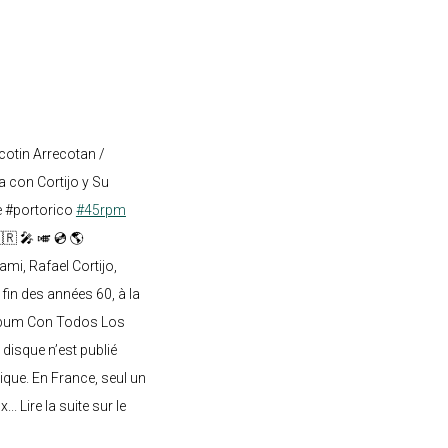
cotin Arrecotan /
 con Cortijo y Su
e #portorico
#45rpm
🇷 🎤 🎺 💿 🌎
mi, Rafael Cortijo,
 fin des années 60, à la
lbum Con Todos Los
 disque n’est publié
ique. En France, seul un
.. Lire la suite sur le