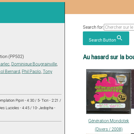
Search for:
Search Button
Au hasard sur la bou
tion (PP502)
arlec
,
Dominique Bougrainville
,
col Bernard
,
Phil Paolo
,
Tony
lation Pipiri - 4:30 / 5- Ticri - 2:21 /
Des Lucioles - 4:45 / 10- Jedopha -
Génération Mondotek
(Divers / 2008)