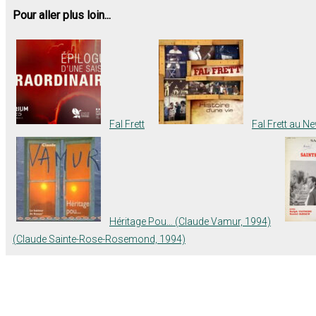
Pour aller plus loin...
Fal Frett
Fal Frett au N
Héritage Pou… (Claude Vamur, 1994)
(Claude Sainte-Rose-Rosemond, 1994)