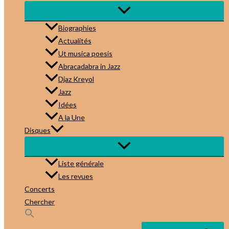
Biographies
Actualités
Ut musica poesis
Abracadabra in Jazz
Djaz Kreyol
Jazz
Idées
A la Une
Disques
Liste générale
Les revues
Concerts
Chercher