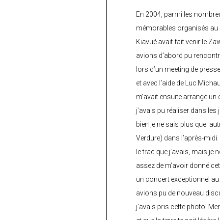
En 2004, parmi les nombre
mémorables organisés au C
Kiavué avait fait venir le Z
avions d’abord pu rencontr
lors d’un meeting de press
et avec l’aide de Luc Micha
m’avait ensuite arrangé un 
j’avais pu réaliser dans les
bien je ne sais plus quel aut
Verdure) dans l’après-midi.
le trac que j’avais, mais je 
assez de m’avoir donné cette
un concert exceptionnel au 
avions pu de nouveau discu
j’avais pris cette photo. Me