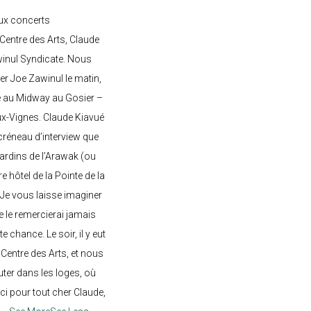
ux concerts
entre des Arts, Claude
awinul Syndicate. Nous
er Joe Zawinul le matin,
e au Midway au Gosier –
ux-Vignes. Claude Kiavué
créneau d’interview que
 jardins de l’Arawak (ou
re hôtel de la Pointe de la
 Je vous laisse imaginer
ne le remercierai jamais
 chance. Le soir, il y eut
Centre des Arts, et nous
ter dans les loges, où
rci pour tout cher Claude,