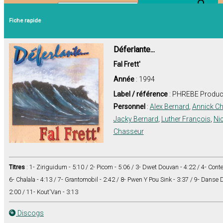
Search Button
Search for:
Fiche rapide
Déferlante...
Fal Frett'
Année
: 1994
Label / référence
: PHREBE Produc
Personnel
:
Alex Bernard
,
Annick Ch
Jacky Bernard
,
Luther François
,
Ni
Chasseur
Titres
: 1- Ziriguidum - 5:10 / 2- Picom - 5:06 / 3- Dwet Douvan - 4:22 / 4- Contemp
6- Chalala - 4:13 / 7- Grantomobil - 2:42 / 8- Pwen Y Pou Sink - 3:37 / 9- Danse 
2:00 / 11- Kout'Van - 3:13
Discogs