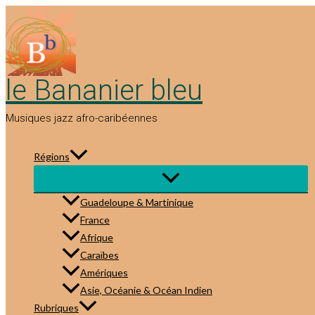
Aller
au
contenu
le Bananier bleu
Musiques jazz afro-caribéennes
Régions
Guadeloupe & Martinique
France
Afrique
Caraïbes
Amériques
Asie, Océanie & Océan Indien
Rubriques