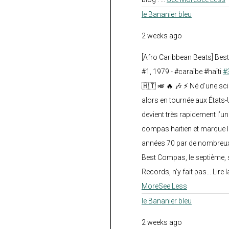
le Bananier bleu
2 weeks ago
[Afro Caribbean Beats] Be
#1, 1979 - #caraïbe #haïti
#
🇭🇹 🎺 🔥 🎶 ⚡ Né d’une sc
alors en tournée aux États
devient très rapidement l’
compas haïtien et marque l
années 70 par de nombreux
Best Compas, le septième, 
Records, n’y fait pas... Lire l
More
See Less
le Bananier bleu
2 weeks ago