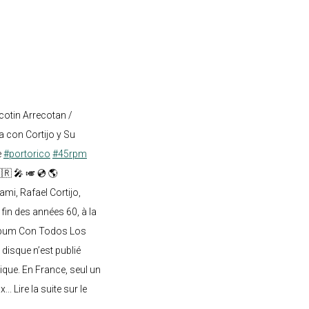
cotin Arrecotan /
 con Cortijo y Su
e
#portorico
#45rpm
🇷 🎤 🎺 💿 🌎
mi, Rafael Cortijo,
 fin des années 60, à la
lbum Con Todos Los
 disque n’est publié
ique. En France, seul un
.. Lire la suite sur le