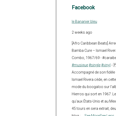
Facebook
le Bananier bleu
2 weeks ago
[Afro Caribbean Beats] Arre
Bamba Cure – Ismael Rivera
Combo, 1967/69 - #caraïb
#musique
#single
#vinyl
- 
Accompagné de son fidèle a
Ismael Rivera cède, en cette
mode du boogaloo sur l’a
Hierros qui sort en 1967. Le
qu’aux États-Unis et au Mex
45 tours en sera extrait, deux.
blog :
...
See More
See Less