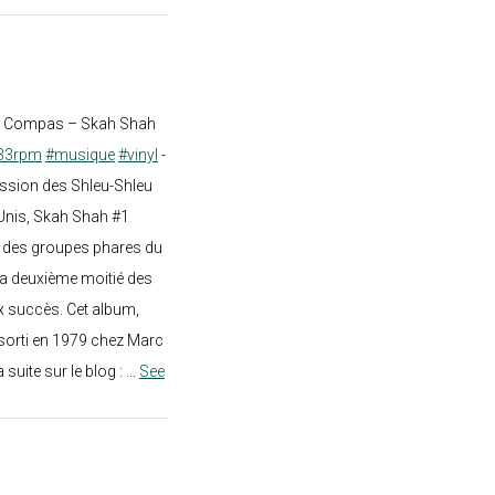
st Compas – Skah Shah
33rpm
#musique
#vinyl
-
ission des Shleu-Shleu
-Unis, Skah Shah #1
un des groupes phares du
a deuxième moitié des
 succès. Cet album,
sorti en 1979 chez Marc
a suite sur le blog :
...
See