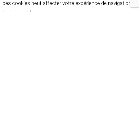
ces cookies peut affecter votre expérience de navigation.
Indispensables
Indispensables
Toujours activé
Necessary cookies are absolutely essential for the
website to function properly. These cookies ensure basic
functionalities and security features of the website,
anonymously.
Cookie
Durée
Description
This cookie is set by GDPR
Cookie Consent plugin. The
cookielawinfo-
11
cookie is used to store the
checkbox-analytics
months
user consent for the
cookies in the category
"Analytics".