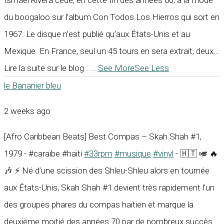
Ismael Rivera cède, en cette fin des années 60, à la mode
du boogaloo sur l’album Con Todos Los Hierros qui sort en
1967. Le disque n’est publié qu’aux États-Unis et au
Mexique. En France, seul un 45 tours en sera extrait, deux...
Lire la suite sur le blog :
...
See More
See Less
le Bananier bleu
2 weeks ago
[Afro Caribbean Beats] Best Compas – Skah Shah #1,
1979 - #caraïbe #haïti
#33rpm
#musique
#vinyl
- 🇭🇹 🎺 🔥
🎶 ⚡ Né d’une scission des Shleu-Shleu alors en tournée
aux États-Unis, Skah Shah #1 devient très rapidement l’un
des groupes phares du compas haïtien et marque la
deuxième moitié des années 70 par de nombreux succès.