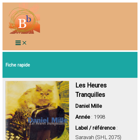
Aller
au
contenu
Fiche rapide
Les Heures
Tranquilles
Daniel Mille
Année
: 1998
Label / référence
:
Saravah (SHL 2075)