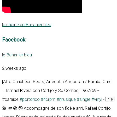
la chaine du Bananier bleu
Facebook
le Bananier bleu
2 weeks ago
[Afro Caribbean Beats] Arrecotin Arrecotan / Bamba Cure
– Ismael Rivera con Cortijo y Su Combo, 1967/69 -
#caraïbe
#portorico
#45rpm
#musique
#single
#vinyl
- 🇵🇷
🎤 🎺 💿 🌎 Accompagné de son fidèle ami, Rafael Cortijo,