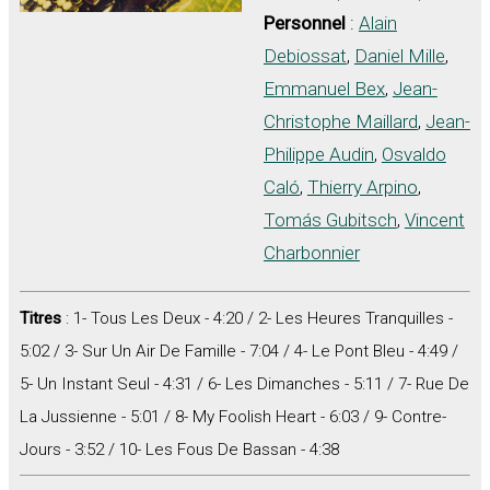
Personnel
:
Alain
Debiossat
,
Daniel Mille
,
Emmanuel Bex
,
Jean-
Christophe Maillard
,
Jean-
Philippe Audin
,
Osvaldo
Caló
,
Thierry Arpino
,
Tomás Gubitsch
,
Vincent
Charbonnier
Titres
: 1- Tous Les Deux - 4:20 / 2- Les Heures Tranquilles -
5:02 / 3- Sur Un Air De Famille - 7:04 / 4- Le Pont Bleu - 4:49 /
5- Un Instant Seul - 4:31 / 6- Les Dimanches - 5:11 / 7- Rue De
La Jussienne - 5:01 / 8- My Foolish Heart - 6:03 / 9- Contre-
Jours - 3:52 / 10- Les Fous De Bassan - 4:38