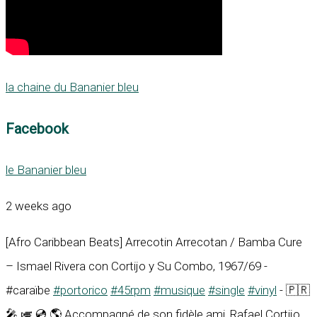
la chaine du Bananier bleu
Facebook
le Bananier bleu
2 weeks ago
[Afro Caribbean Beats] Arrecotin Arrecotan / Bamba Cure
– Ismael Rivera con Cortijo y Su Combo, 1967/69 -
#caraïbe
#portorico
#45rpm
#musique
#single
#vinyl
- 🇵🇷
🎤 🎺 💿 🌎 Accompagné de son fidèle ami, Rafael Cortijo,