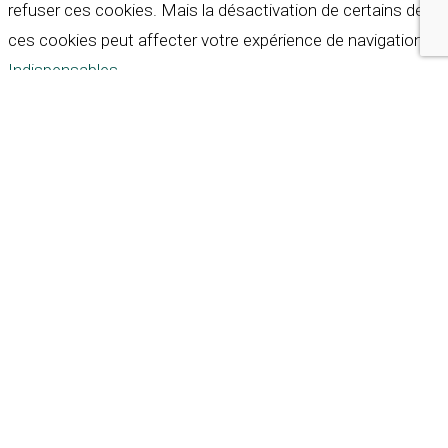
refuser ces cookies. Mais la désactivation de certains de
ces cookies peut affecter votre expérience de navigation.
Indispensables
Indispensables
Toujours activé
Necessary cookies are absolutely essential for the
website to function properly. These cookies ensure basic
functionalities and security features of the website,
anonymously.
Cookie
Durée
Description
This cookie is set by GDPR
Cookie Consent plugin. The
cookielawinfo-
11
cookie is used to store the
checkbox-analytics
months
user consent for the
cookies in the category