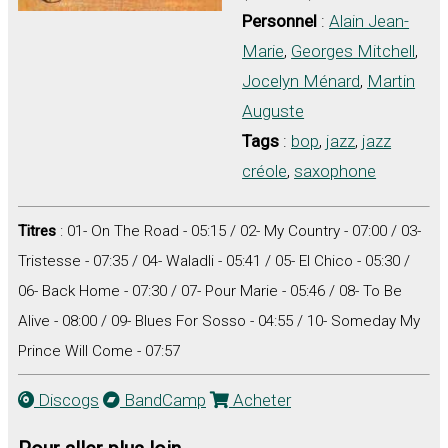
Personnel
:
Alain Jean-
Marie
,
Georges Mitchell
,
Jocelyn Ménard
,
Martin
Auguste
Tags
:
bop
,
jazz
,
jazz
créole
,
saxophone
Titres
: 01- On The Road - 05:15 / 02- My Country - 07:00 / 03-
Tristesse - 07:35 / 04- Waladli - 05:41 / 05- El Chico - 05:30 /
06- Back Home - 07:30 / 07- Pour Marie - 05:46 / 08- To Be
Alive - 08:00 / 09- Blues For Sosso - 04:55 / 10- Someday My
Prince Will Come - 07:57
Discogs
BandCamp
Acheter