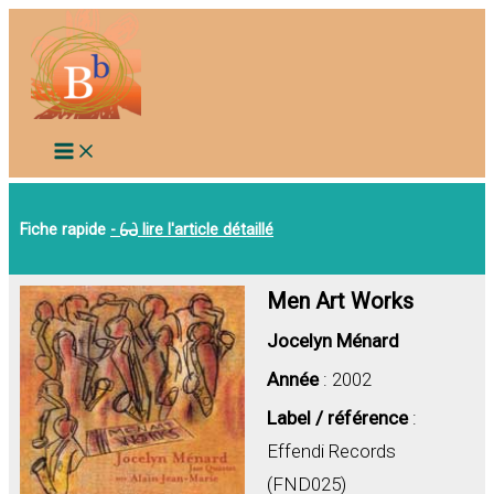
Aller
au
contenu
Fiche rapide
-
lire l'article détaillé
Men Art Works
Jocelyn Ménard
Année
: 2002
Label / référence
:
Effendi Records
(FND025)