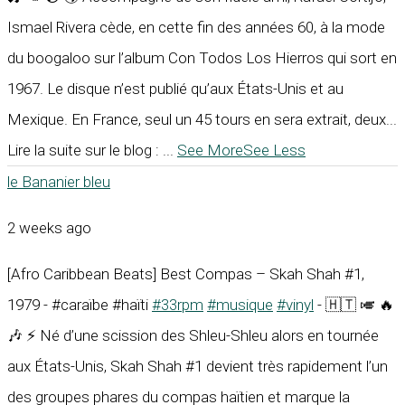
Ismael Rivera cède, en cette fin des années 60, à la mode
du boogaloo sur l’album Con Todos Los Hierros qui sort en
1967. Le disque n’est publié qu’aux États-Unis et au
Mexique. En France, seul un 45 tours en sera extrait, deux...
Lire la suite sur le blog :
...
See More
See Less
le Bananier bleu
2 weeks ago
[Afro Caribbean Beats] Best Compas – Skah Shah #1,
1979 - #caraïbe #haïti
#33rpm
#musique
#vinyl
- 🇭🇹 🎺 🔥
🎶 ⚡ Né d’une scission des Shleu-Shleu alors en tournée
aux États-Unis, Skah Shah #1 devient très rapidement l’un
des groupes phares du compas haïtien et marque la