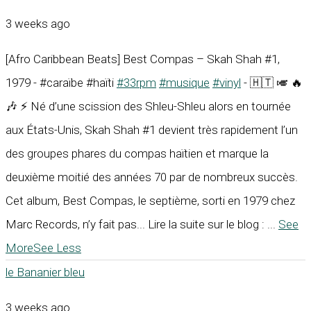
3 weeks ago
[Afro Caribbean Beats] Best Compas – Skah Shah #1,
1979 - #caraïbe #haïti
#33rpm
#musique
#vinyl
- 🇭🇹 🎺 🔥
🎶 ⚡ Né d’une scission des Shleu-Shleu alors en tournée
aux États-Unis, Skah Shah #1 devient très rapidement l’un
des groupes phares du compas haïtien et marque la
deuxième moitié des années 70 par de nombreux succès.
Cet album, Best Compas, le septième, sorti en 1979 chez
Marc Records, n’y fait pas... Lire la suite sur le blog :
...
See
More
See Less
le Bananier bleu
3 weeks ago