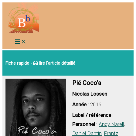
Aller
au
contenu
Fiche rapide
-
lire l'article détaillé
Pié Coco’a
Nicolas Lossen
Année
: 2016
Label / référence
:
Personnel
:
Andy Narell
,
Daniel Dantin
,
Frantz