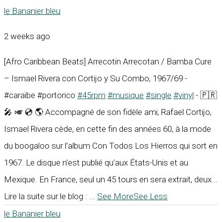
le Bananier bleu
2 weeks ago
[Afro Caribbean Beats] Arrecotin Arrecotan / Bamba Cure
– Ismael Rivera con Cortijo y Su Combo, 1967/69 -
#caraïbe #portorico
#45rpm
#musique
#single
#vinyl
- 🇵🇷
🎤 🎺 💿 🌎 Accompagné de son fidèle ami, Rafael Cortijo,
Ismael Rivera cède, en cette fin des années 60, à la mode
du boogaloo sur l’album Con Todos Los Hierros qui sort en
1967. Le disque n’est publié qu’aux États-Unis et au
Mexique. En France, seul un 45 tours en sera extrait, deux...
Lire la suite sur le blog :
...
See More
See Less
le Bananier bleu