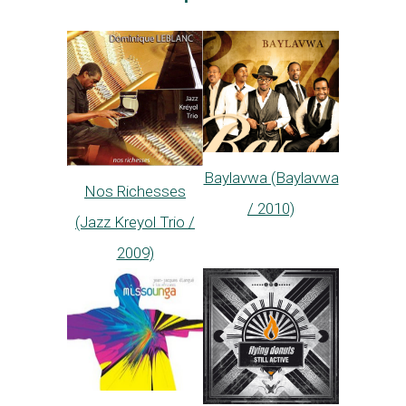
Baylavwa (Baylavwa
Nos Richesses
/ 2010)
(Jazz Kreyol Trio /
2009)