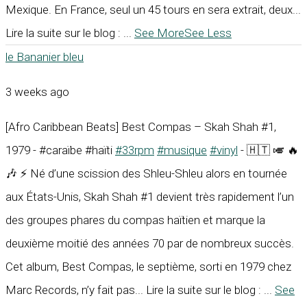
Mexique. En France, seul un 45 tours en sera extrait, deux...
Lire la suite sur le blog :
...
See More
See Less
le Bananier bleu
3 weeks ago
[Afro Caribbean Beats] Best Compas – Skah Shah #1,
1979 - #caraïbe #haïti
#33rpm
#musique
#vinyl
- 🇭🇹 🎺 🔥
🎶 ⚡ Né d’une scission des Shleu-Shleu alors en tournée
aux États-Unis, Skah Shah #1 devient très rapidement l’un
des groupes phares du compas haïtien et marque la
deuxième moitié des années 70 par de nombreux succès.
Cet album, Best Compas, le septième, sorti en 1979 chez
Marc Records, n’y fait pas... Lire la suite sur le blog :
...
See