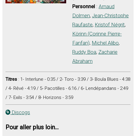
Personnel
:
Arnaud
Dolmen
,
Jean-Christophe
Raufaste
,
Kristof Négrit
,
Körinn (Corinne Pierre-
Fanfan)
,
Michel Alibo
,
Ruddy Boa
,
Zacharie
Abraham
Titres
: 1- Interlune - 0:35 / 2- Toro - 3:39 / 3- Boula Blues - 4:38
/ 4- Rêvé - 4:19 / 5- Pacotilles - 6:16 / 6- Lendépandans - 2:49
/ 7- Exils - 3:54 / 8- Horizons - 3:59
Discogs
Pour aller plus loin...