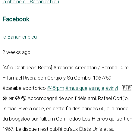
la chaine du Bananier bleu
Facebook
le Bananier bleu
2 weeks ago
[Afro Caribbean Beats] Arrecotin Arrecotan / Bamba Cure
– Ismael Rivera con Cortijo y Su Combo, 1967/69 -
#caraïbe #portorico
#45rpm
#musique
#single
#vinyl
- 🇵🇷
🎤 🎺 💿 🌎 Accompagné de son fidèle ami, Rafael Cortijo,
Ismael Rivera cède, en cette fin des années 60, à la mode
du boogaloo sur l’album Con Todos Los Hierros qui sort en
1967. Le disque n’est publié qu’aux États-Unis et au