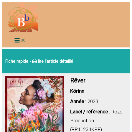
Aller
au
contenu
Fiche rapide
-
lire l'article détaillé
Rêver
Körinn
Année
: 2023
Label / référence
: Rozo
Production
(RP1123JKPF)