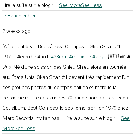
Lire la suite sur le blog :
...
See More
See Less
le Bananier bleu
2 weeks ago
[Afro Caribbean Beats] Best Compas – Skah Shah #1,
1979 - #caraïbe #haïti
#33rpm
#musique
#vinyl
- 🇭🇹 🎺 🔥
🎶 ⚡ Né d’une scission des Shleu-Shleu alors en tournée
aux États-Unis, Skah Shah #1 devient très rapidement l’un
des groupes phares du compas haïtien et marque la
deuxième moitié des années 70 par de nombreux succès.
Cet album, Best Compas, le septième, sorti en 1979 chez
Marc Records, n’y fait pas... Lire la suite sur le blog :
...
See
More
See Less