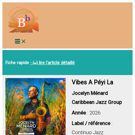
Aller
au
contenu
Fiche rapide
-
lire l'article détaillé
Vibes A Péyi La
Jocelyn Ménard
Caribbean Jazz Group
Année
: 2026
Label / référence
:
Continuo Jazz