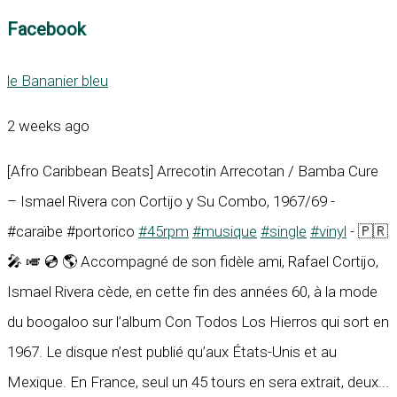
Facebook
le Bananier bleu
2 weeks ago
[Afro Caribbean Beats] Arrecotin Arrecotan / Bamba Cure
– Ismael Rivera con Cortijo y Su Combo, 1967/69 -
#caraïbe #portorico
#45rpm
#musique
#single
#vinyl
- 🇵🇷
🎤 🎺 💿 🌎 Accompagné de son fidèle ami, Rafael Cortijo,
Ismael Rivera cède, en cette fin des années 60, à la mode
du boogaloo sur l’album Con Todos Los Hierros qui sort en
1967. Le disque n’est publié qu’aux États-Unis et au
Mexique. En France, seul un 45 tours en sera extrait, deux...