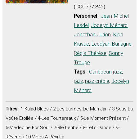
(CCC777.842)
Personnel
:
Jean-Michel
Lesdel
,
Jocelyn Ménard
,
Jonathan Jurion
,
Klod
Kiavue
,
Leedyah Barlagne
,
Régis Thérèse
,
Sonny
Troupé
Tags
:
Caribbean jazz
,
jazz
,
jazz créole
,
Jocelyn
Ménard
Titres
: 1-Kalad Blues / 2-Les Larmes De Man Jan / 3-Sous La
Voûte Etoilée / 4-Les Tourtereaux / 5-Le Moment Présent /
6-Medecine For Soul / 7-Blé Lenbé / 8-Let's Dance / 9-
Rêverie / 10-Vibes A Péyi La