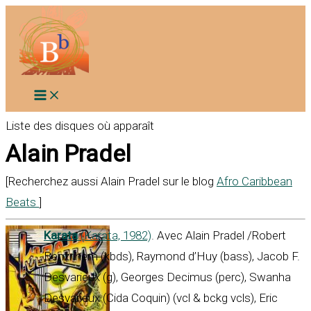
Aller
au
contenu
Liste des disques où apparaît
Alain Pradel
[Recherchez aussi Alain Pradel sur le blog
Afro Caribbean
Beats
]
Karata
(Karata, 1982)
. Avec Alain Pradel /Robert
Benzrihem (kbds), Raymond d’Huy (bass), Jacob F.
Desvarieux (g), Georges Decimus (perc), Swanha
Desvarieux (Cida Coquin) (vcl & bckg vcls), Eric