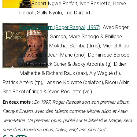
Odjé, Robert Ngwé Parfait, Ivon Rosilette, Hervé
Celcal, , Sally Nyolo, Luc Durand...
Fanny’s Dream
(Roger Raspail, 1997)
. Avec Roger
Raspail, Reda Samba, Maré Sanogo & Philippe
Catan (perc), Mokthar Samba (dms), Michel Alibo
(bass), Alain Jean-Marie (pno), Dominique Bérose
(synth), Franck Curier & Jacky Arconte (g), Didier
Malherbe & Richard Raux (sax), Aly Wagué (fl),
Patrick Artéro (tp), Lansine Kouyaté (balafon), Ricou Albin,
Sha Rakotofiringa & Yvon Rosillette (vcl)
En deux mots :
En 1997, Roger Raspail sort son premier album,
Fanny's Dream, avec des talents comme Michel Alibo et Alain
Jean-Marie. Ce premier opus, publié sur le label Blue Marge, sera
suivi d'un deuxième opus, Dalva, vingt ans plus tard...