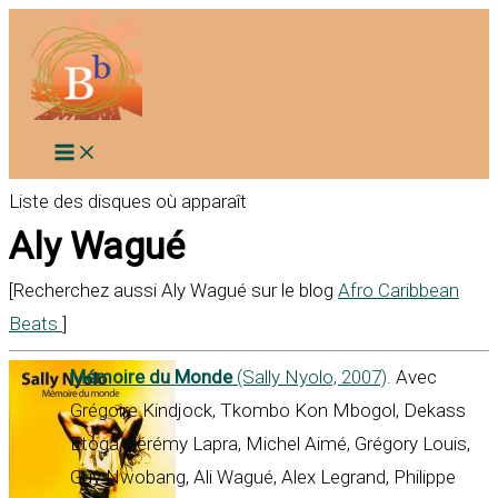
Aller
au
contenu
Liste des disques où apparaît
Aly Wagué
[Recherchez aussi Aly Wagué sur le blog
Afro Caribbean
Beats
]
Mémoire du Monde
(Sally Nyolo, 2007)
. Avec
Grégoire Kindjock, Tkombo Kon Mbogol, Dekass
Etoga, Jérémy Lapra, Michel Aimé, Grégory Louis,
Guy Nwobang, Ali Wagué, Alex Legrand, Philippe