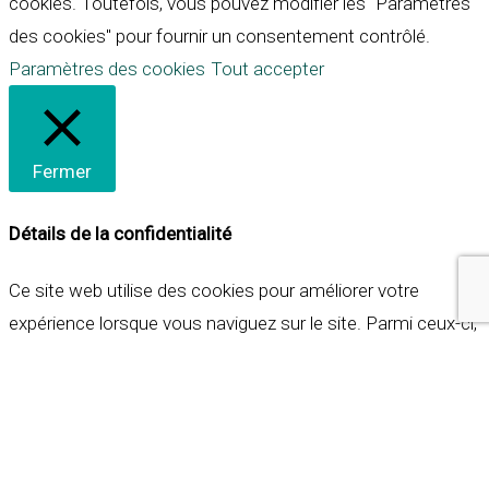
cookies. Toutefois, vous pouvez modifier les "Paramètres
des cookies" pour fournir un consentement contrôlé.
Paramètres des cookies
Tout accepter
Fermer
Détails de la confidentialité
Ce site web utilise des cookies pour améliorer votre
expérience lorsque vous naviguez sur le site. Parmi ceux-ci,
les cookies qui sont catégorisés comme nécessaires sont
stockés sur votre navigateur car ils sont essentiels pour
les fonctionnalités de base du site web. Nous utilisons
également des cookies tiers qui nous aident à analyser et à
comprendre comment vous utilisez ce site web. Ces