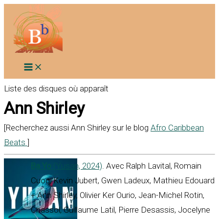
Aller
au
contenu
Liste des disques où apparaît
Ann Shirley
[Recherchez aussi Ann Shirley sur le blog
Afro Caribbean
Beats
]
Ba Yo
(Yusan, 2024)
. Avec Ralph Lavital, Romain
Cuoq, Kevin Jubert, Gwen Ladeux, Mathieu Edouard
+ Ann Shirley, Olivier Ker Ourio, Jean-Michel Rotin,
Chassol, Guillaume Latil, Pierre Desassis, Jocelyne