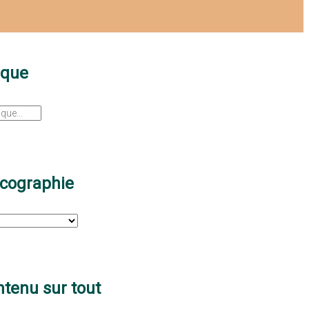
sque
scographie
tenu sur tout