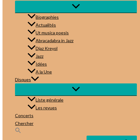
Biographies
Actualités
Ut musica poesis
Abracadabra in Jazz
Djaz Kreyol
Jazz
Idées
A la Une
Disques
Liste générale
Les revues
Concerts
Chercher