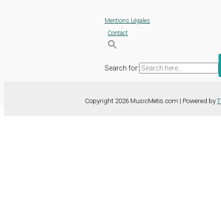
Mentions Légales
Contact
Search for:
Copyright 2026 MusicMetis.com | Powered by
T
Nous utilisons des cookies sur notre site Web pour vous offrir l'expérie
TOUS les cookies. Toutefois, vous pouvez modifier les "Paramètres d
Paramètres des cookies
Tout accepter
Fermer
Détails de la confidentialité