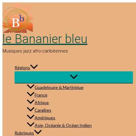
Aller
au
contenu
le Bananier bleu
Musiques jazz afro-caribéennes
Régions
Guadeloupe & Martinique
France
Afrique
Caraïbes
Amériques
Asie, Océanie & Océan Indien
Rubriques