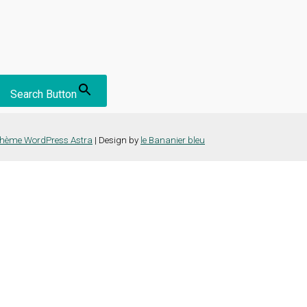
Search Button
hème WordPress Astra
| Design by
le Bananier bleu
nce la plus pertinente en mémorisant vos préférences et vos visites répét
es cookies" pour fournir un consentement contrôlé.