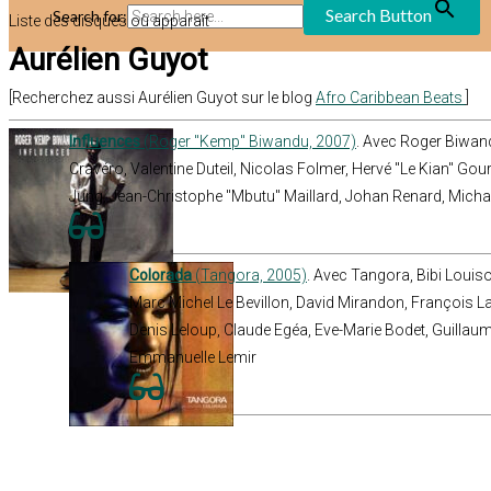
Search Button
Search for:
Liste des disques où apparaît
Aurélien Guyot
[Recherchez aussi Aurélien Guyot sur le blog
Afro Caribbean Beats
]
Influences
(Roger "Kemp" Biwandu, 2007)
. Avec Roger Biwand
Cravéro, Valentine Duteil, Nicolas Folmer, Hervé "Le Kian" Gou
Jung, Jean-Christophe "Mbutu" Maillard, Johan Renard, Mich
Colorada
(Tangora, 2005)
. Avec Tangora, Bibi Louiso
Marc Michel Le Bevillon, David Mirandon, François Lai
Denis Leloup, Claude Egéa, Eve-Marie Bodet, Guillaum
Emmanuelle Lemir