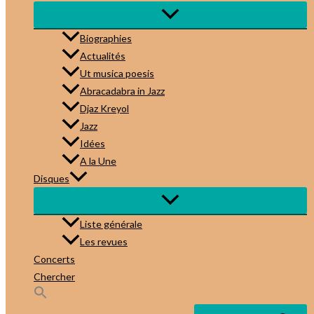
Biographies
Actualités
Ut musica poesis
Abracadabra in Jazz
Djaz Kreyol
Jazz
Idées
A la Une
Disques
Liste générale
Les revues
Concerts
Chercher