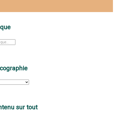
sque
scographie
tenu sur tout