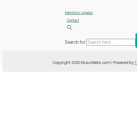
Mentions Légales
Contact
Search for:
Copyright 2026 MusicMetis.com | Powered by
T
Nous utilisons des cookies sur notre site Web pour vous offrir l'expérie
TOUS les cookies. Toutefois, vous pouvez modifier les "Paramètres d
Paramètres des cookies
Tout accepter
Fermer
Détails de la confidentialité