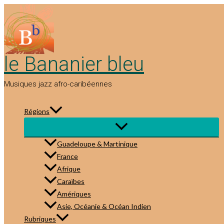
Aller
au
contenu
le Bananier bleu
Musiques jazz afro-caribéennes
Régions
Guadeloupe & Martinique
France
Afrique
Caraïbes
Amériques
Asie, Océanie & Océan Indien
Rubriques