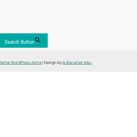
Search Button
hème WordPress Astra
| Design by
le Bananier bleu
nce la plus pertinente en mémorisant vos préférences et vos visites répét
es cookies" pour fournir un consentement contrôlé.