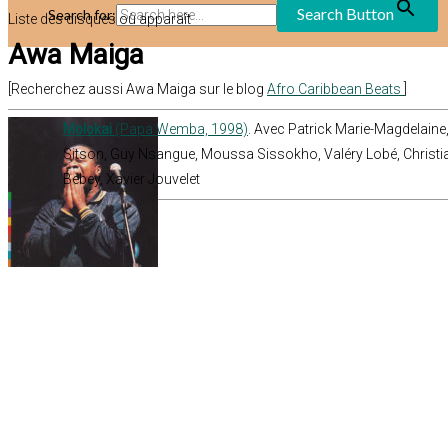
Search Button
Search for:
Liste des disques où apparaît
Awa Maiga
[Recherchez aussi Awa Maiga sur le blog
Afro Caribbean Beats
]
Molokai
(Papa Wemba, 1998)
. Avec Patrick Marie-Magdelaine
Sitson, Guy Nsangue, Moussa Sissokho, Valéry Lobé, Christi
Bebey, Xavier Jouvelet